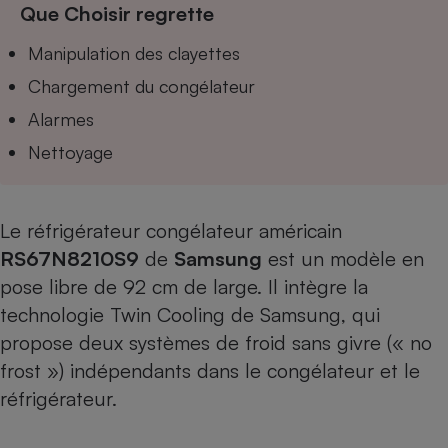
Que Choisir regrette
Téléphone mobile -
Smartphone
Plaque de cuisson à
Manipulation des clayettes
induction
Chargement du congélateur
Alarmes
Climatiseur -
Nettoyage
Ventilateur
Le réfrigérateur congélateur américain
Antivirus
RS67N8210S9
de
Samsung
est un modèle en
Climatiseur -
Ventilateur
pose libre de 92 cm de large. Il intègre la
technologie Twin Cooling de Samsung, qui
propose deux systèmes de froid sans givre (« no
frost ») indépendants dans le congélateur et le
réfrigérateur.