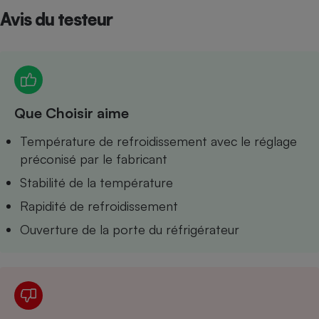
Avis du testeur
Petit électroménager - U
Complément
alimentaire
Mutuelle
Assurance emprunteur
Que Choisir aime
Matelas
Température de refroidissement avec le réglage
Champagne
bouteille
préconisé par le fabricant
Banque en 
Stabilité de la température
Téléviseur
Antimoustique
Rapidité de refroidissement
Lave-linge
Ouverture de la porte du réfrigérateur
Radiateur électrique