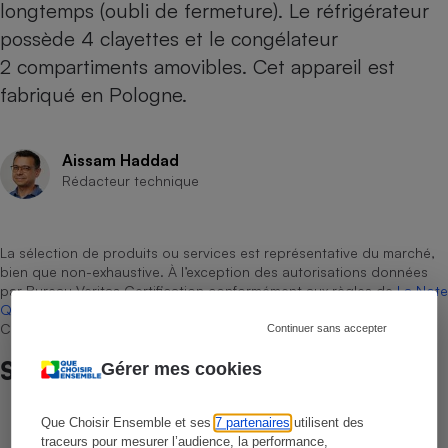
longtemps (oubli de fermeture). Le réfrigérateur
possède 4 clayettes et le congélateur
2 compartiments amovibles. Cet appareil est
fabriqué en Pologne.
Aissam Haddad
Rédacteur technique
La sélection de produits ou services est représentative du marché,
bien que non-exhaustive. À l’exception des autorisations données
par Bureau Veritas Certification conformément aux règles de
La Note
Que Choisir
, il n’existe aucune relation contractuelle entre Que
Choisir Ensemble et les professionnels référencés.
Continuer sans accepter
Sur le même sujet
Gérer mes cookies
Que Choisir Ensemble et ses
7 partenaires
utilisent des
COMMENT NOUS TESTONS
Sèche-linge - Le protocole
traceurs pour mesurer l’audience, la performance,