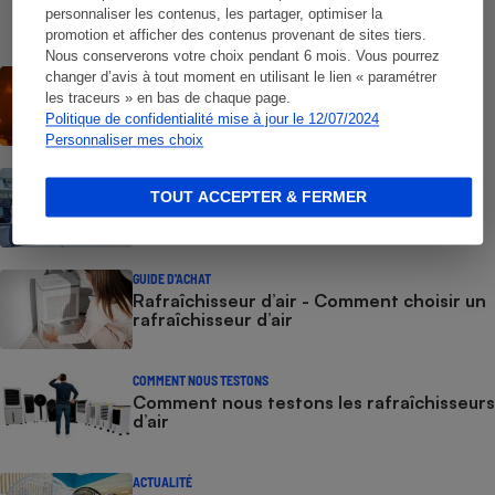
personnaliser les contenus, les partager, optimiser la
promotion et afficher des contenus provenant de sites tiers.
Nous conserverons votre choix pendant 6 mois. Vous pourrez
ACTUALITÉ
changer d’avis à tout moment en utilisant le lien « paramétrer
Les vagues de chaleur ont déjà tué plus
les traceurs » en bas de chaque page.
de 6 000 personnes
Politique de confidentialité mise à jour le 12/07/2024
Personnaliser mes choix
COMMENT NOUS TESTONS
Fours micro-ondes - Le protocole
TOUT ACCEPTER & FERMER
GUIDE D'ACHAT
Rafraîchisseur d’air - Comment choisir un
rafraîchisseur d’air
COMMENT NOUS TESTONS
Comment nous testons les rafraîchisseurs
d’air
ACTUALITÉ