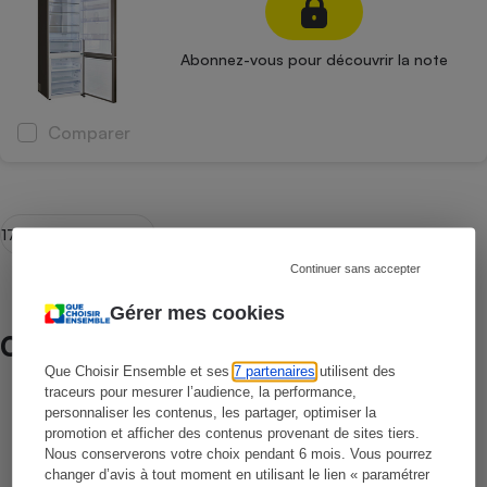
Abonnez-vous pour découvrir la note
Comparer
174 produits archivés
Continuer sans accepter
Gérer mes cookies
Comparateur / Comparatif
Que Choisir Ensemble et ses
7 partenaires
utilisent des
traceurs pour mesurer l’audience, la performance,
Congélateurs
personnaliser les contenus, les partager, optimiser la
promotion et afficher des contenus provenant de sites tiers.
Nous conserverons votre choix pendant 6 mois. Vous pourrez
changer d’avis à tout moment en utilisant le lien « paramétrer