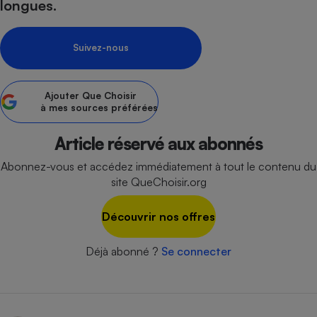
longues.
Petit électroménager - U
Complément
alimentaire
Suivez-nous
Mutuelle
Assurance emprunteur
Ajouter
Que Choisir
à mes sources préférées
Matelas
Article réservé aux abonnés
Champagne
bouteille
Banque en 
Abonnez-vous et accédez immédiatement à tout le contenu du
site QueChoisir.org
Téléviseur
Antimoustique
Lave-linge
Découvrir nos offres
Déjà abonné ?
Se connecter
Radiateur électrique