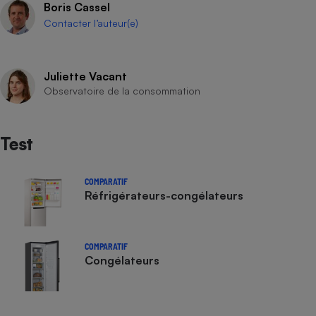
Boris Cassel
Téléphone mobile -
Smartphone
Contacter l’auteur(e)
Plaque de cuisson à
induction
Juliette Vacant
Observatoire de la consommation
Climatiseur -
Ventilateur
Test
Antivirus
COMPARATIF
Climatiseur -
Réfrigérateurs-congélateurs
Ventilateur
COMPARATIF
Congélateurs