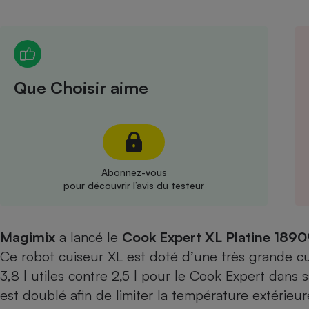
Radiateur électrique
Téléphone mobile -
Smartphone
Plaque de cuisson à
Que Choisir aime
induction
Climatiseur -
Ventilateur
Abonnez-vous
pour découvrir l’avis du testeur
Antivirus
Climatiseur -
Magimix
a lancé le
Cook Expert XL Platine 1890
Ventilateur
Ce robot cuiseur XL est doté d’une très grande cu
3,8 l utiles contre 2,5 l pour le Cook Expert dans s
est doublé afin de limiter la température extérie