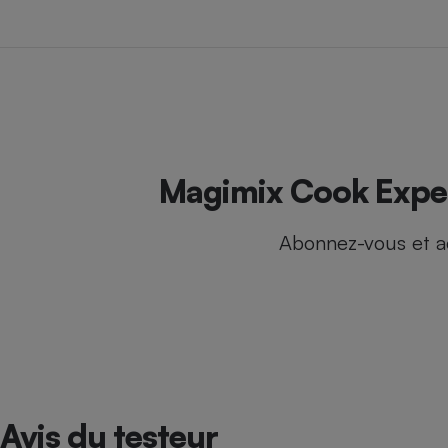
Internet
Gros électroménage
Téléphonie
Petit électroménager
Complément
alimentaire
Mutuelle
Assurance emprunteu
Magimix Cook Expert
Abonnez-vous et a
Matelas
Champa
boutei
Banque 
Téléviseur
Antimoustique
Lave-linge
Avis du testeur