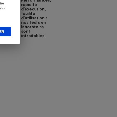
Performances,
tre
rapidité
en «
d’exécution,
facilité
d’utilisation :
nos tests en
laboratoire
sont
ER
intraitables