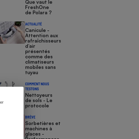
Que vaut le
FreshOne
de Polara ?
ACTUALITÉ
Canicule -
Attention aux
rafraîchisseurs
d’air
présentés
comme des
climatiseurs
mobiles sans
tuyau
COMMENT NOUS
TESTONS
Nettoyeurs
de sols - Le
er
protocole
BRÈVE
Sorbetières et
machines à
glaces​​​​​​ -