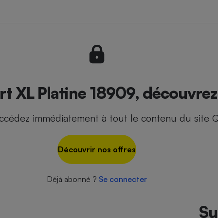
r
 - Ustensile
Foie gras
Aide auditive
r
Assurance vie
 XL Platine 18909, découvrez l
ccédez immédiatement à tout le contenu du site Q
Poêle à granulés
gne - Comment choisir une
lle de champagne
en ligne
Découvrir nos offres
Ordinateur portable
Crème solaire
Lave-vaisselle
Déjà abonné ?
Se connecter
Su