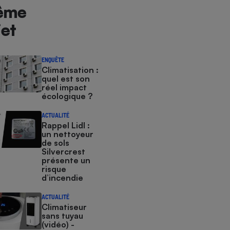
ême
jet
ENQUÊTE
Climatisation :
quel est son
réel impact
écologique ?
ACTUALITÉ
Rappel Lidl :
un nettoyeur
de sols
Silvercrest
présente un
risque
d’incendie
ACTUALITÉ
Climatiseur
sans tuyau
(vidéo) -