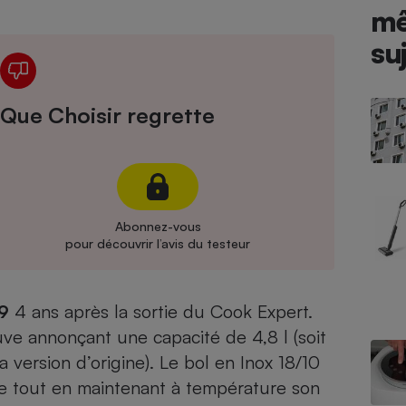
Électricité - Gaz
m
su
Appareil photo
numérique
Four encastrable
Que Choisir regrette
Lessive
Abonnez-vous
pour découvrir l’avis du testeur
Aspirateur
9
4 ans après la sortie du Cook Expert.
ve annonçant une capacité de 4,8 l (soit
a version d’origine). Le bol en Inox 18/10
ure tout en maintenant à température son