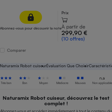
Petit électroménager - 
Complément
Prix
alimentaire
Mutuelle
Assurance emprunteur
À partir de
Abonnez-vous pour découvrir la note
299,90 €
(10 offres)
Matelas
Champagne
Comparer
bouteille
Banque en 
Téléviseur
Naturamix Robot cuiseur
Évaluation Que Choisir
Caractérist
Antimoustique
Lave-linge
n.a
Très bon
Bon
Moyen
Médiocre
Mauvais
Non applicable
Naturamix Robot cuiseur, découvrez le test
Radiateur électrique
complet !
Abonnez-vous et accédez immédiatement à tout le contenu du