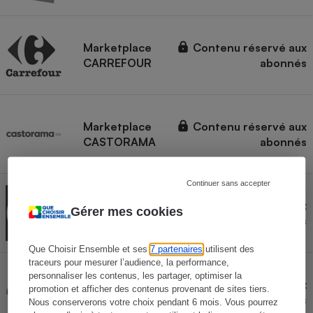
Marketplace
Contenu réservé aux
CARREFOUR
abonnés
Marketplace
Contenu réservé aux
CASTORAMA
abonnés
Continuer sans accepter
Marketplace
Contenu réservé aux
Gérer mes cookies
DARTY
abonnés
Que Choisir Ensemble et ses
7 partenaires
utilisent des
traceurs pour mesurer l’audience, la performance,
personnaliser les contenus, les partager, optimiser la
Marketplace
Contenu réservé aux
promotion et afficher des contenus provenant de sites tiers.
CDISCOUNT
abonnés
Nous conserverons votre choix pendant 6 mois. Vous pourrez