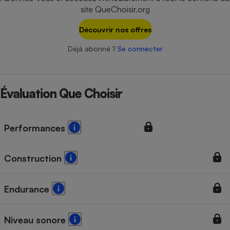
Téléphone mobile -
site QueChoisir.org
Smartphone
Plaque de cuisson à
Découvrir nos offres
induction
Déjà abonné ?
Se connecter
Climatiseur -
Ventilateur
Évaluation Que Choisir
Antivirus
Performances
Climatiseur -
Ventilateur
Construction
Endurance
Niveau sonore