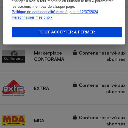
changer d’avis à tout moment en utilisant le lien « paramétrer
les traceurs » en bas de chaque page.
Politique de confidentialité mise à jour le 12/07/2024
Personnaliser mes choix
Marketplace
Contenu réservé aux
AMAZON
abonnés
TOUT ACCEPTER & FERMER
Marketplace
Contenu réservé aux
CONFORAMA
abonnés
Contenu réservé aux
EXTRA
abonnés
Contenu réservé aux
MDA
abonnés