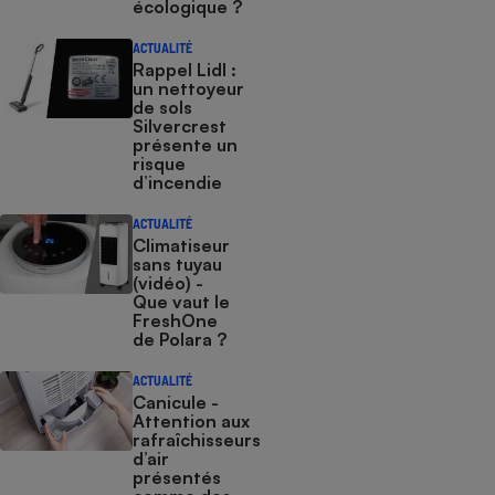
écologique ?
ACTUALITÉ
Rappel Lidl :
un nettoyeur
de sols
Silvercrest
présente un
risque
d’incendie
ACTUALITÉ
Climatiseur
sans tuyau
(vidéo) -
Que vaut le
FreshOne
de Polara ?
ACTUALITÉ
Canicule -
Attention aux
rafraîchisseurs
d’air
présentés