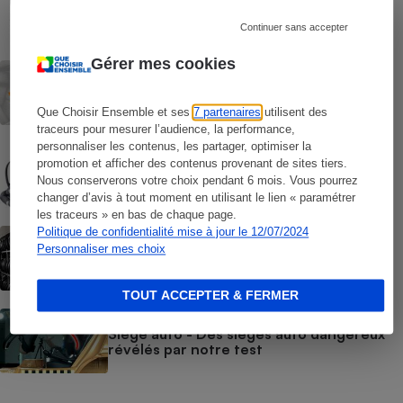
Pneus - Le protocole
Continuer sans accepter
Gérer mes cookies
ACTUALITÉ
Centralepneus.fr - En roue libre
Que Choisir Ensemble et ses
7 partenaires
utilisent des
traceurs pour mesurer l’audience, la performance,
personnaliser les contenus, les partager, optimiser la
COMMENT NOUS TESTONS
promotion et afficher des contenus provenant de sites tiers.
Sièges auto - Le protocole
Nous conserverons votre choix pendant 6 mois. Vous pourrez
changer d’avis à tout moment en utilisant le lien « paramétrer
les traceurs » en bas de chaque page.
Politique de confidentialité mise à jour le 12/07/2024
ACTUALITÉ
Pneus - Vers des pneus plus verts… et un
Personnaliser mes choix
peu plus chers
TOUT ACCEPTER & FERMER
ACTUALITÉ
Siège auto - Des sièges auto dangereux
révélés par notre test