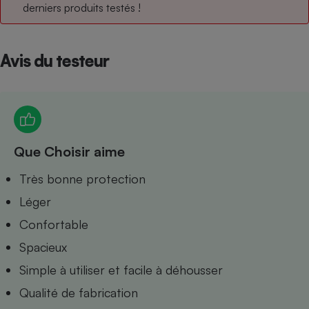
derniers produits testés !
Petit électroménager - U
Complément
alimentaire
Mutuelle
Avis du testeur
Assurance emprunteur
Matelas
Champagne
Que Choisir aime
bouteille
Banque en 
Très bonne protection
Téléviseur
Antimoustique
Léger
Lave-linge
Confortable
Spacieux
Simple à utiliser et facile à déhousser
Radiateur électrique
Qualité de fabrication