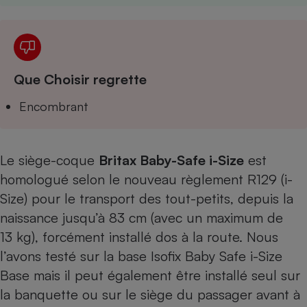
Téléphone mobile -
Smartphone
Plaque de cuisson à
induction
Que Choisir regrette
Climatiseur -
Encombrant
Ventilateur
Antivirus
Le siège-coque
Britax Baby-Safe i-Size
est
homologué selon le nouveau règlement R129 (i-
Climatiseur -
Ventilateur
Size) pour le transport des tout-petits, depuis la
naissance jusqu’à 83 cm (avec un maximum de
13 kg), forcément installé dos à la route. Nous
l’avons testé sur la base Isofix Baby Safe i-Size
Base mais il peut également être installé seul sur
la banquette ou sur le siège du passager avant à