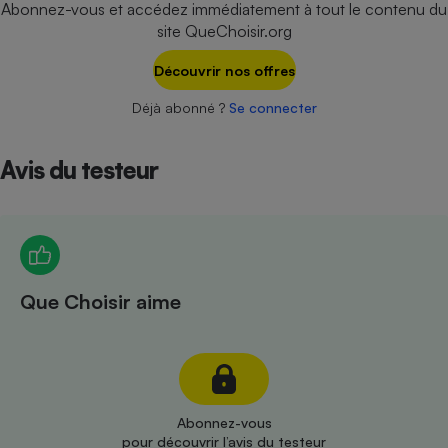
Abonnez-vous et accédez immédiatement à tout le contenu du
Téléphone mobile -
Smartphone
site QueChoisir.org
Plaque de cuisson à
induction
Découvrir nos offres
Déjà abonné ?
Se connecter
Climatiseur -
Ventilateur
Avis du testeur
Antivirus
Climatiseur -
Ventilateur
Que Choisir aime
Abonnez-vous
pour découvrir l’avis du testeur