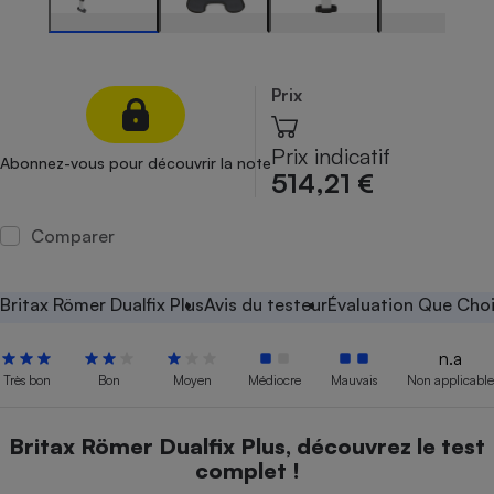
Petit électroménager - U
Complément
alimentaire
Mutuelle
Prix
Assurance emprunteur
Prix indicatif
Abonnez-vous pour découvrir la note
514,21 €
Matelas
Champagne
Comparer
bouteille
Banque en 
Téléviseur
Britax Römer Dualfix Plus
Avis du testeur
Évaluation Que Choi
Antimoustique
Lave-linge
n.a
Très bon
Bon
Moyen
Médiocre
Mauvais
Non applicable
Radiateur électrique
Britax Römer Dualfix Plus, découvrez le test
complet !