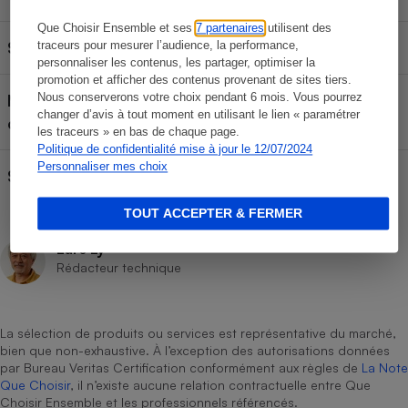
Que Choisir Ensemble et ses
7 partenaires
utilisent des
Siège homologué pour
Enfant de 40 à 105 cm
traceurs pour mesurer l’audience, la performance,
personnaliser les contenus, les partager, optimiser la
promotion et afficher des contenus provenant de sites tiers.
Mode d'installation de la
Nous conserverons votre choix pendant 6 mois. Vous pourrez
Siège Isofix
changer d’avis à tout moment en utilisant le lien « paramétrer
configuration testée
les traceurs » en bas de chaque page.
Politique de confidentialité mise à jour le 12/07/2024
Personnaliser mes choix
Siège pivotant
Oui
TOUT ACCEPTER & FERMER
Lars Ly
Rédacteur technique
La sélection de produits ou services est représentative du marché,
bien que non-exhaustive. À l’exception des autorisations données
par Bureau Veritas Certification conformément aux règles de
La Note
Que Choisir
, il n’existe aucune relation contractuelle entre Que
Choisir Ensemble et les professionnels référencés.