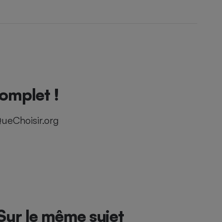
complet !
ueChoisir.org
Sur le même sujet