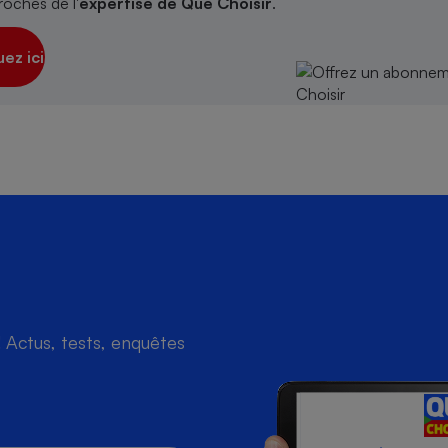
roches de l'
expertise de Que Choisir
.
uez ici
Actus, tests, enquêtes