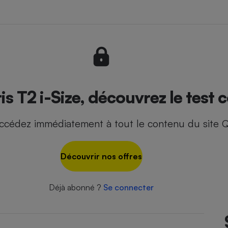
- Ustensile
Foie gras
Aide auditive
r
Assurance vie
s T2 i-Size, découvrez le test 
ccédez immédiatement à tout le contenu du site Q
Poêle à granulés
gne - Comment choisir une
lle de champagne
en ligne
Découvrir nos offres
Ordinateur portable
Crème solaire
Lave-vaisselle
Déjà abonné ?
Se connecter