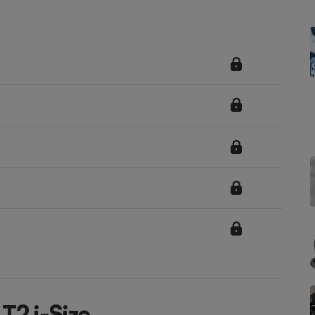
Électricité - Gaz
Appareil photo
numérique
Four encastrable
Lessive
Aspirateur
T2 i-Size