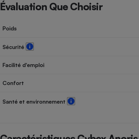
Radiateur électrique
Évaluation Que Choisir
Téléphone mobile -
Smartphone
Poids
Plaque de cuisson à
induction
Sécurité
Climatiseur -
Facilité d'emploi
Ventilateur
Confort
Antivirus
Climatiseur -
Santé et environnement
Ventilateur
Caractéristiques Cybex Anoris 