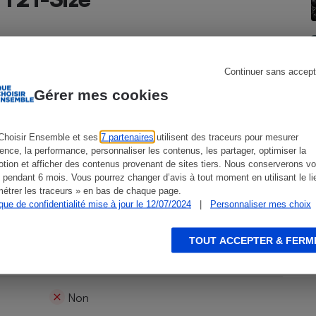
800 €
s
Réfrigérateur
Continuer sans accept
Gérer mes cookies
R129
Choisir Ensemble et ses
7 partenaires
utilisent des traceurs pour mesurer
ience, la performance, personnaliser les contenus, les partager, optimiser la
tion et afficher des contenus provenant de sites tiers. Nous conserverons vo
Groupe 1/2
 pendant 6 mois. Vous pourrez changer d’avis à tout moment en utilisant le li
étrer les traceurs » en bas de chaque page.
ique de confidentialité mise à jour le 12/07/2024
|
Personnaliser mes choix
Enfant de 76 à 125 cm
TOUT ACCEPTER & FERM
Siège Isofix
Non