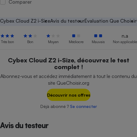
Comparer
Petit électroménager - U
Complément
alimentaire
Cybex Cloud Z2 i-Size
Avis du testeur
Évaluation Que Choisir
Mutuelle
Assurance emprunteur
n.a
Très bon
Bon
Moyen
Médiocre
Mauvais
Non applicable
Matelas
Cybex Cloud Z2 i-Size, découvrez le test
Champagne
complet !
bouteille
Banque en 
Abonnez-vous et accédez immédiatement à tout le contenu du
Téléviseur
site QueChoisir.org
Antimoustique
Lave-linge
Découvrir nos offres
Déjà abonné ?
Se connecter
Radiateur électrique
Avis du testeur