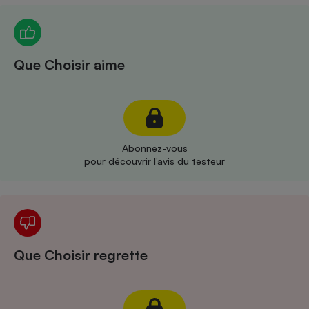
Téléphone mobile -
Smartphone
Plaque de cuisson à
induction
Que Choisir aime
Climatiseur -
Ventilateur
Abonnez-vous
Antivirus
pour découvrir l’avis du testeur
Climatiseur -
Ventilateur
Que Choisir regrette