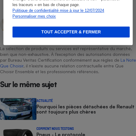
les traceurs » en bas de chaque page.
Politique de confidentialité mise à jour le 12/07/2024
Personnaliser mes choix
Lars Ly
Rédacteur technique
TOUT ACCEPTER & FERMER
La sélection de produits ou services est représentative du marché,
bien que non-exhaustive. À l’exception des autorisations données
par Bureau Veritas Certification conformément aux règles de
La Note
Que Choisir
, il n’existe aucune relation contractuelle entre Que
Choisir Ensemble et les professionnels référencés.
Sur le même sujet
ACTUALITÉ
Pourquoi les pièces détachées de Renault
sont toujours plus chères
COMMENT NOUS TESTONS
Pneus - Le protocole