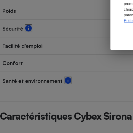
promo
choix
Poids
param
Polit
Sécurité
Facilité d'emploi
Confort
Santé et environnement
Caractéristiques Cybex Sirona 