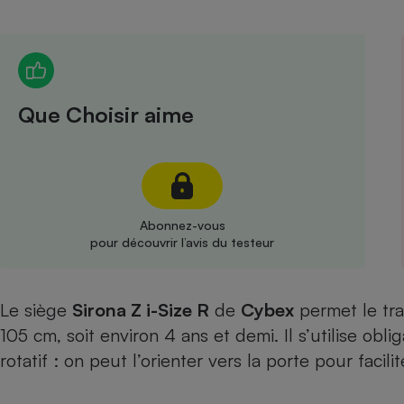
Radiateur électrique
Téléphone mobile -
Smartphone
Plaque de cuisson à
Que Choisir aime
induction
Climatiseur -
Ventilateur
Abonnez-vous
pour découvrir l’avis du testeur
Antivirus
Climatiseur -
Le siège
Sirona Z i-Size R
de
Cybex
permet le tra
Ventilateur
105 cm, soit environ 4 ans et demi. Il s’utilise obl
rotatif : on peut l’orienter vers la porte pour facilite