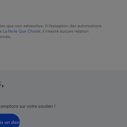
ien que non-exhaustive. À l’exception des autorisations
de
La Note Que Choisir
, il n’existe aucune relation
encés.
,
comptons sur votre soutien !
is un don