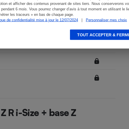
tion et afficher des contenus provenant de sites tiers. Nous conserverons vo
 pendant 6 mois. Vous pourrez changer d’avis à tout moment en utilisant le li
étrer les traceurs » en bas de chaque page.
ique de confidentialité mise à jour le 12/07/2024
|
Personnaliser mes choix
TOUT ACCEPTER & FERM
Z R i-Size + base Z