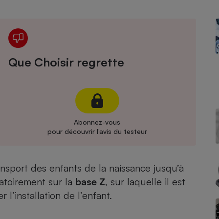
Électricité - Gaz
Appareil photo
numérique
Four encastrable
Que Choisir regrette
Lessive
Abonnez-vous
pour découvrir l’avis du testeur
Aspirateur
nsport des enfants de la naissance jusqu’à
igatoirement sur la
base Z
, sur laquelle il est
r l’installation de l’enfant.