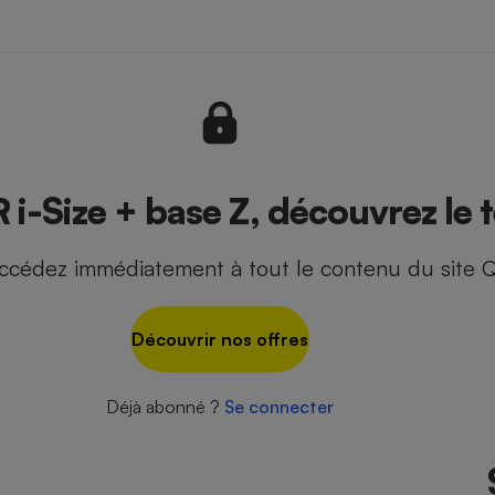
- Ustensile
Foie gras
Aide auditive
r
Assurance vie
 i-Size + base Z, découvrez le 
ccédez immédiatement à tout le contenu du site Q
Poêle à granulés
gne - Comment choisir une
lle de champagne
en ligne
Découvrir nos offres
Ordinateur portable
Crème solaire
Lave-vaisselle
Déjà abonné ?
Se connecter