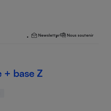
Newsletter
Nous soutenir
e + base Z
x