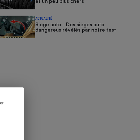
et un peu plus chers
ACTUALITÉ
Siège auto - Des sièges auto
dangereux révélés par notre test
er