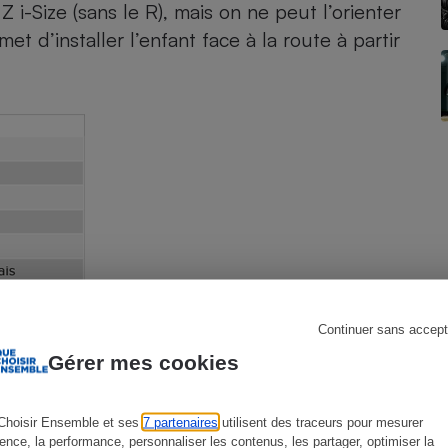
Z i-Size (sans le R)
, mais on ne peut l’orienter
et d’installer l’enfant face à la route à partir
s
Réfrigérateur
Continuer sans accept
Gérer mes cookies
Choisir Ensemble et ses
7 partenaires
utilisent des traceurs pour mesurer
ience, la performance, personnaliser les contenus, les partager, optimiser la