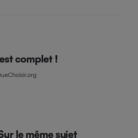
test complet !
ueChoisir.org
Sur le même sujet