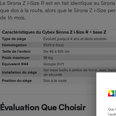
Le Sirona Z i-Size R est en fait identique au
Sirona 
que dos à la route, alors que le Sirona Z i-Size perm
de 16 mois.
Cafetière à expresso
Robot ménager
Évaluation Que Choisir
Que 
l’aud