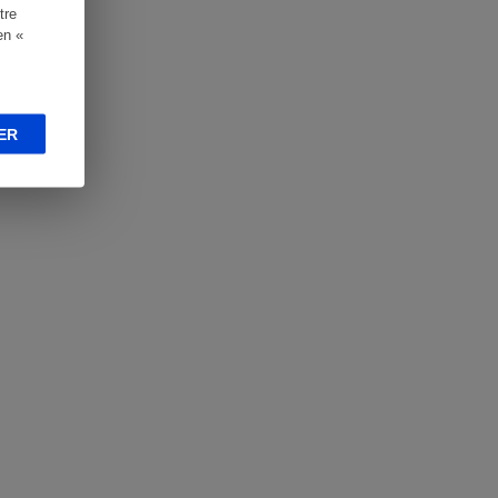
tre
en «
ER