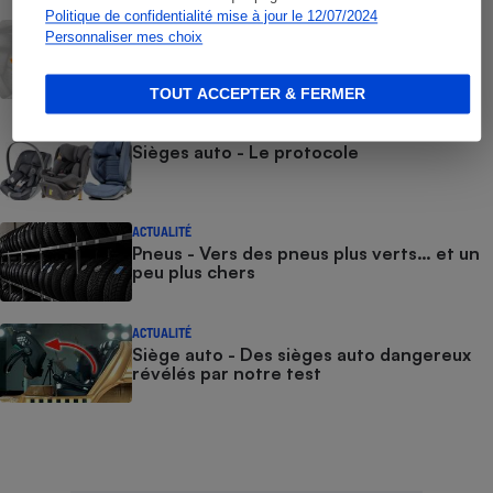
Politique de confidentialité mise à jour le 12/07/2024
ACTUALITÉ
Personnaliser mes choix
Centralepneus.fr - En roue libre
TOUT ACCEPTER & FERMER
COMMENT NOUS TESTONS
Sièges auto - Le protocole
ACTUALITÉ
Pneus - Vers des pneus plus verts… et un
peu plus chers
ACTUALITÉ
Siège auto - Des sièges auto dangereux
révélés par notre test