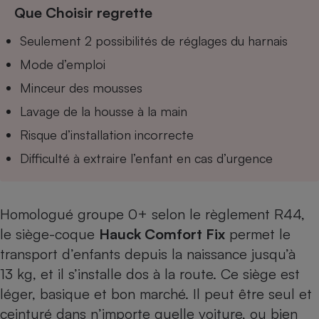
Téléphone mobile -
Que Choisir regrette
Smartphone
Plaque de cuisson à
Seulement 2 possibilités de réglages du harnais
induction
Mode d’emploi
Minceur des mousses
Climatiseur -
Lavage de la housse à la main
Ventilateur
Risque d’installation incorrecte
Difficulté à extraire l’enfant en cas d’urgence
Antivirus
Climatiseur -
Ventilateur
Homologué groupe 0+ selon le règlement R44,
le siège-coque
Hauck Comfort Fix
permet le
transport d’enfants depuis la naissance jusqu’à
13 kg, et il s’installe dos à la route. Ce siège est
léger, basique et bon marché. Il peut être seul et
ceinturé dans n’importe quelle voiture, ou bien