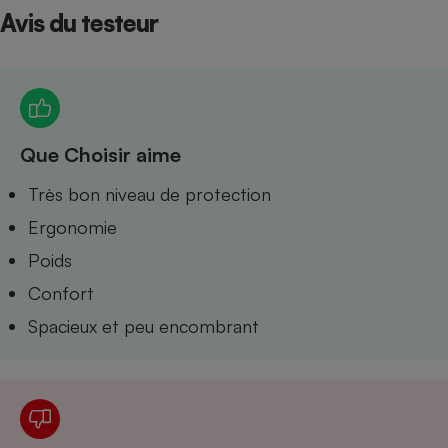
Avis du testeur
Petit électroménager - U
Complément
alimentaire
Mutuelle
Assurance emprunteur
Que Choisir aime
Matelas
Très bon niveau de protection
Champagne
bouteille
Ergonomie
Banque en 
Téléviseur
Poids
Antimoustique
Lave-linge
Confort
Spacieux et peu encombrant
Radiateur électrique