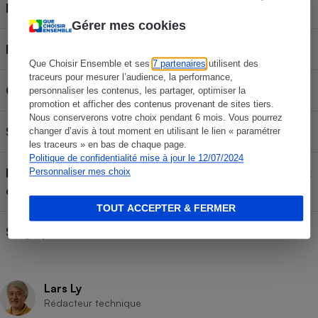
Prix de la base
Gérer mes cookies
Norme d'homologation
R129
Que Choisir Ensemble et ses
7 partenaires
utilisent des
traceurs pour mesurer l’audience, la performance,
Groupe ou équivalent
Groupe 0+/1/2/3
personnaliser les contenus, les partager, optimiser la
promotion et afficher des contenus provenant de sites tiers.
Nous conserverons votre choix pendant 6 mois. Vous pourrez
Siège homologué pour
Enfant de 40 à 150 cm
changer d’avis à tout moment en utilisant le lien « paramétrer
les traceurs » en bas de chaque page.
Politique de confidentialité mise à jour le 12/07/2024
Mode d'installation de la
Siège ceinturé et Isofix
Personnaliser mes choix
configuration testée
TOUT ACCEPTER & FERMER
Siège pivotant
Oui
Lars Ly
Rédacteur technique