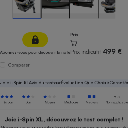
Petit électroménager - U
Complément
alimentaire
Mutuelle
Assurance emprunteur
Prix
499 €
Prix indicatif
Abonnez-vous pour découvrir la note
Matelas
Champagne
bouteille
Comparer
Banque en 
Téléviseur
Antimoustique
Joie i-Spin XL
Avis du testeur
Évaluation Que Choisir
Caractér
Lave-linge
n.a
Très bon
Bon
Moyen
Médiocre
Mauvais
Non applicable
Radiateur électrique
Joie i-Spin XL, découvrez le test complet !