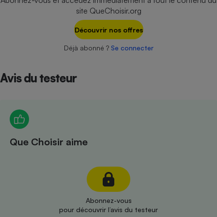
Abonnez-vous et accédez immédiatement à tout le contenu du
Téléphone mobile -
site QueChoisir.org
Smartphone
Plaque de cuisson à
induction
Découvrir nos offres
Déjà abonné ?
Se connecter
Climatiseur -
Avis du testeur
Ventilateur
Antivirus
Climatiseur -
Ventilateur
Que Choisir aime
Abonnez-vous
pour découvrir l’avis du testeur