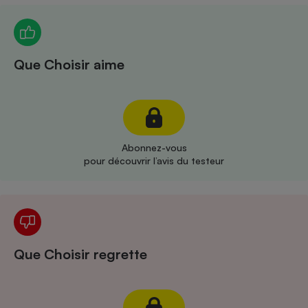
Téléphone mobile -
Smartphone
Plaque de cuisson à
induction
Que Choisir aime
Climatiseur -
Ventilateur
Abonnez-vous
Antivirus
pour découvrir l’avis du testeur
Climatiseur -
Ventilateur
Que Choisir regrette