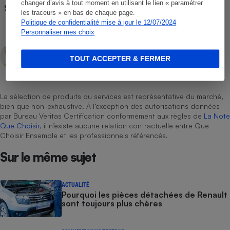
changer d’avis à tout moment en utilisant le lien « paramétrer
Siège pivotant
Non
les traceurs » en bas de chaque page.
Politique de confidentialité mise à jour le 12/07/2024
Personnaliser mes choix
Lars Ly
TOUT ACCEPTER & FERMER
Rédacteur technique
La sélection de produits ou services est représentative du marché,
bien que non-exhaustive. À l’exception des autorisations données
par Bureau Veritas Certification conformément aux règles de
La Note
Que Choisir
, il n’existe aucune relation contractuelle entre Que
Choisir Ensemble et les professionnels référencés.
Sur le même sujet
ACTUALITÉ
Pourquoi les pièces détachées de Renault
sont toujours plus chères