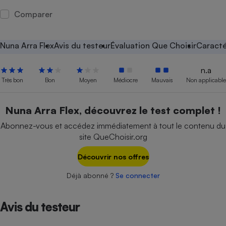
Comparer
Petit électroménager - U
Complément
alimentaire
Mutuelle
Nuna Arra Flex
Avis du testeur
Évaluation Que Choisir
Caracté
Assurance emprunteur
n.a
Très bon
Bon
Moyen
Médiocre
Mauvais
Non applicable
Matelas
Champagne
Nuna Arra Flex, découvrez le test complet !
bouteille
Banque en 
Abonnez-vous et accédez immédiatement à tout le contenu du
Téléviseur
site QueChoisir.org
Antimoustique
Lave-linge
Découvrir nos offres
Déjà abonné ?
Se connecter
Radiateur électrique
Avis du testeur