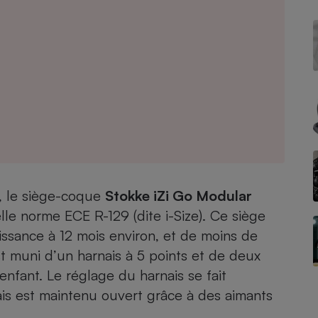
- Ustensile
Foie gras
Aide auditive
r
Assurance vie
Poêle à granulés
gne - Comment choisir une
, le siège-coque
Stokke iZi Go Modular
lle de champagne
en ligne
le norme ECE R-129 (dite i-Size). Ce siège
Ordinateur portable
aissance à 12 mois environ, et de moins de
Crème solaire
Lave-vaisselle
st muni d’un harnais à 5 points et de deux
’enfant. Le réglage du harnais se fait
is est maintenu ouvert grâce à des aimants