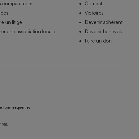
s comparateurs
Combats
ices
Victoires
e un litige
Devenir adhérent
er une association locale
Devenir bénévole
Faire un don
stions fréquentes
1951.