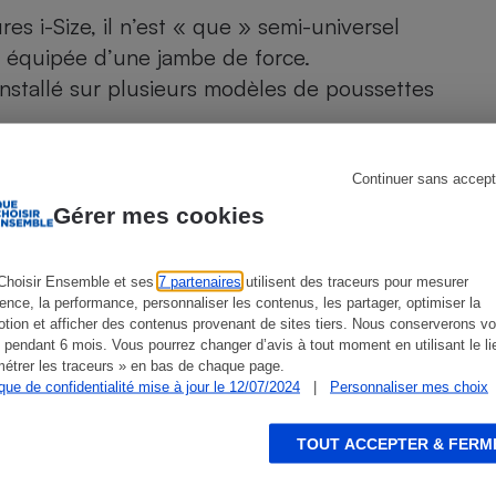
Électricité - Gaz
es i-Size, il n’est « que » semi-universel
st équipée d’une jambe de force.
Appareil photo
 installé sur plusieurs modèles de poussettes
numérique
Four encastrable
Continuer sans accept
Gérer mes cookies
Lessive
Choisir Ensemble et ses
7 partenaires
utilisent des traceurs pour mesurer
ien que non-exhaustive. À l’exception des autorisations
ience, la performance, personnaliser les contenus, les partager, optimiser la
de
La Note Que Choisir
, il n’existe aucune relation
tion et afficher des contenus provenant de sites tiers. Nous conserverons vo
encés.
 pendant 6 mois. Vous pourrez changer d’avis à tout moment en utilisant le li
Aspirateur
étrer les traceurs » en bas de chaque page.
ique de confidentialité mise à jour le 12/07/2024
|
Personnaliser mes choix
TOUT ACCEPTER & FERM