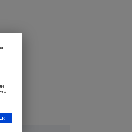
er
tre
en «
ER