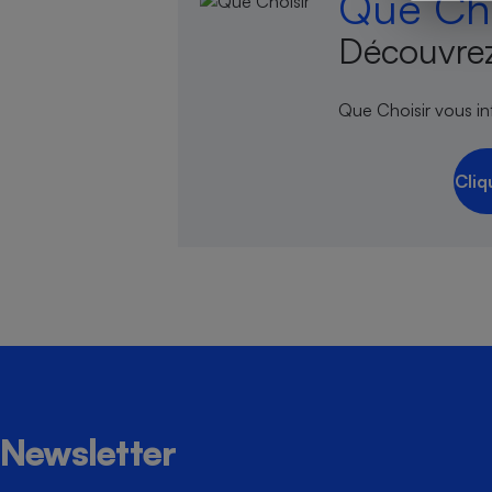
Que Cho
Découvrez
Cafetière à expresso
Que Choisir vous inf
Cliq
Robot ménager
Newsletter