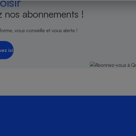
isir
 nos abonnements !
s
Réfrigérateur
orme, vous conseille et vous alerte !
uez ici