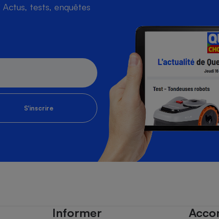
Actus, tests, enquêtes
S'inscrire
Informer
Acco