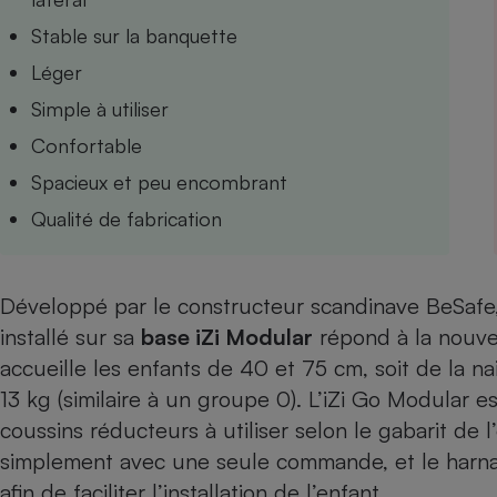
Internet
Stable sur la banquette
Gros électroménager
Téléphonie
Léger
Petit électroménager 
Simple à utiliser
Complément
alimentaire
Confortable
Mutuelle
Assurance emprunteu
Spacieux et peu encombrant
Qualité de fabrication
Matelas
Champa
Développé par le constructeur scandinave BeSafe
boutei
Banque 
installé sur sa
base iZi Modular
répond à la nouvel
Téléviseur
accueille les enfants de 40 et 75 cm, soit de la n
Antimoustique
Lave-linge
13 kg (similaire à un groupe 0). L’iZi Go Modular e
coussins réducteurs à utiliser selon le gabarit de l
simplement avec une seule commande, et le harna
afin de faciliter l’installation de l’enfant.