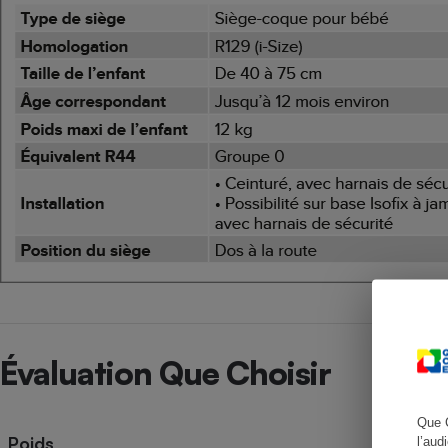
Cafetière à expresso
Robot ménager
Évaluation Que Choisir
Que 
Poids
l’aud