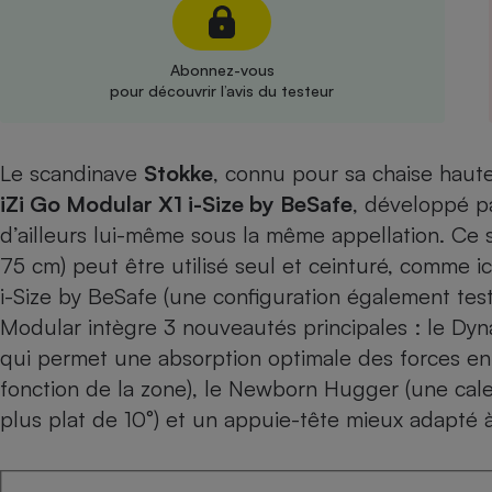
Radiateur électrique
Abonnez-vous
Téléphone mobile -
pour découvrir l’avis du testeur
Smartphone
Plaque de cuisson à
induction
Le scandinave
Stokke
, connu pour sa chaise haut
iZi Go Modular X1 i-Size by BeSafe
, développé p
Climatiseur -
d’ailleurs lui-même sous la même appellation. Ce 
Ventilateur
75 cm) peut être utilisé seul et ceinturé, comme i
i-Size by BeSafe (
une configuration également tes
Antivirus
Modular intègre 3 nouveautés principales : le Dyn
qui permet une absorption optimale des forces en 
Climatiseur -
Ventilateur
fonction de la zone), le Newborn Hugger (une cale 
plus plat de 10°) et un appuie-tête mieux adapté à