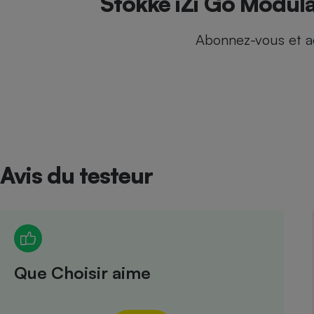
Stokke iZi Go Modular
Internet
Abonnez-vous et a
Gros électroménager
Téléphonie
Petit électroménager 
Complément
alimentaire
Mutuelle
Assurance emprunteu
Avis du testeur
Matelas
Champa
boutei
Banque 
Téléviseur
Antimoustique
Lave-linge
Que Choisir aime