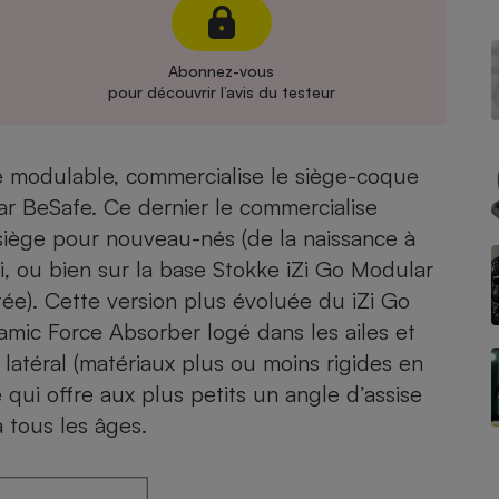
Électricité - Gaz
Abonnez-vous
Appareil photo
pour découvrir l’avis du testeur
numérique
Four encastrable
e modulable, commercialise le siège-coque
ar BeSafe. Ce dernier le commercialise
Lessive
siège pour nouveau-nés (de la naissance à
ci, ou bien sur la base Stokke iZi Go Modular
tée
). Cette version plus évoluée du iZi Go
amic Force Absorber logé dans les ailes et
latéral (matériaux plus ou moins rigides en
Aspirateur
qui offre aux plus petits un angle d’assise
 tous les âges.