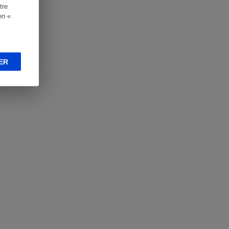
tre
en «
ER