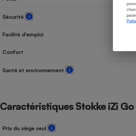
promo
choix
param
Sécurité
Polit
Facilité d'emploi
Confort
Santé et environnement
Caractéristiques Stokke iZi Go
Prix du siège seul