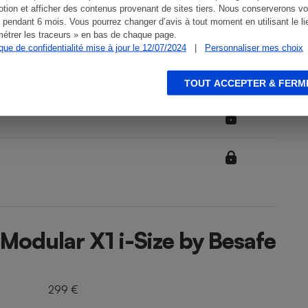
tion et afficher des contenus provenant de sites tiers. Nous conserverons vo
 pendant 6 mois. Vous pourrez changer d’avis à tout moment en utilisant le li
étrer les traceurs » en bas de chaque page.
ique de confidentialité mise à jour le 12/07/2024
|
Personnaliser mes choix
TOUT ACCEPTER & FERM
 Modular X1 i-Size by Besafe
299 €