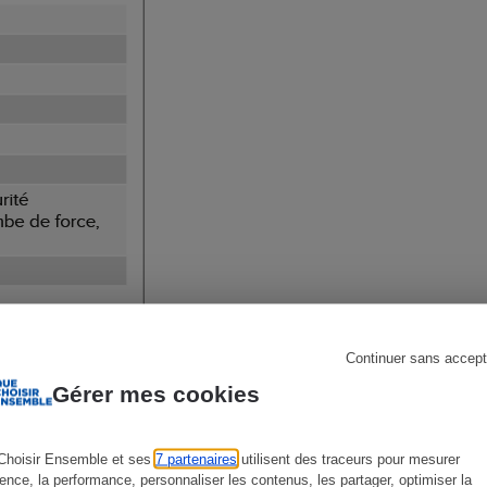
s
Réfrigérateur
Continuer sans accept
Gérer mes cookies
Choisir Ensemble et ses
7 partenaires
utilisent des traceurs pour mesurer
ience, la performance, personnaliser les contenus, les partager, optimiser la