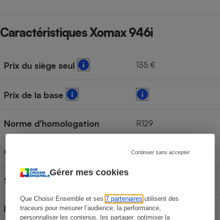
Caractéristiques Xomax 946i
135 €
Prix du siège seul
Prix de la base
Norme d'homologation
R129
Groupe ou équivalent
Groupe 0+/1/2/3
Continuer sans accepter
Gérer mes cookies
Siège homologué pour
Enfant de 40 à 150 cm
Que Choisir Ensemble et ses
7 partenaires
utilisent des
Mode d'installation de la
Siège ceinturé et Isofix
traceurs pour mesurer l’audience, la performance,
personnaliser les contenus, les partager, optimiser la