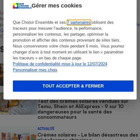
Gérer mes cookies
La sélection de produits ou services est représentative du marché,
bien que non-exhaustive. À l’exception des autorisations données
Que Choisir Ensemble et ses
7 partenaires
utilisent des
par Bureau Veritas Certification conformément aux règles de
La Note
traceurs pour mesurer l’audience, la performance,
Que Choisir
, il n’existe aucune relation contractuelle entre Que
personnaliser les contenus, les partager, optimiser la
Choisir Ensemble et les professionnels référencés.
promotion et afficher des contenus provenant de sites tiers.
Nous conserverons votre choix pendant 6 mois. Vous pourrez
Sur le même sujet
changer d’avis à tout moment en utilisant le lien « paramétrer
les traceurs » en bas de chaque page.
Politique de confidentialité mise à jour le 12/07/2024
ACTUALITÉ
Personnaliser mes choix
Les moustiques vont-ils s’habituer au
répulsif le plus efficace ?
TOUT ACCEPTER & FERMER
ACTION QUE CHOISIR ENSEMBLE
Test des crèmes solaires vendues sur
Temu, Shein et AliExpress - 9 sur 10
dangereuses pour la santé des
consommateurs
ACTUALITÉ
Crèmes solaires - Le bilan désastreux des