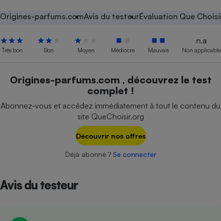
Petit électroménager - U
Origines-parfums.com
Avis du testeur
Évaluation Que Choisi
Complément
alimentaire
n.a
Mutuelle
Assurance emprunteur
Très bon
Bon
Moyen
Médiocre
Mauvais
Non applicable
Origines-parfums.com , découvrez le test
complet !
Matelas
Champagne
Abonnez-vous et accédez immédiatement à tout le contenu du
bouteille
Banque en 
site QueChoisir.org
Téléviseur
Découvrir nos offres
Antimoustique
Lave-linge
Déjà abonné ?
Se connecter
Avis du testeur
Radiateur électrique