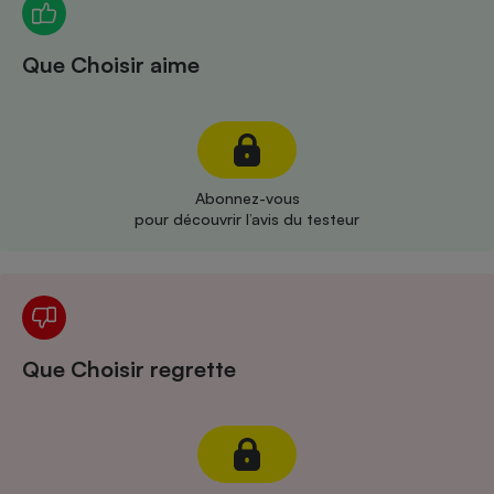
Téléphone mobile -
Smartphone
Plaque de cuisson à
Que Choisir aime
induction
Climatiseur -
Ventilateur
Abonnez-vous
pour découvrir l’avis du testeur
Antivirus
Climatiseur -
Ventilateur
Que Choisir regrette