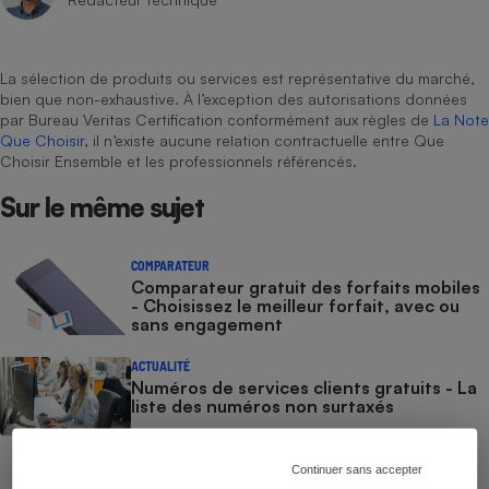
Cafetière à expressos
La sélection de produits ou services est représentative du marché,
bien que non-exhaustive. À l’exception des autorisations données
par Bureau Veritas Certification conformément aux règles de
La Note
Que Choisir
, il n’existe aucune relation contractuelle entre Que
Choisir Ensemble et les professionnels référencés.
Sur le même sujet
Robot ménager
COMPARATEUR
Comparateur gratuit des forfaits mobiles
- Choisissez le meilleur forfait, avec ou
sans engagement
ACTUALITÉ
Numéros de services clients gratuits - La
liste des numéros non surtaxés
COMMENT NOUS TESTONS
Continuer sans accepter
Smartphones - Le protocole