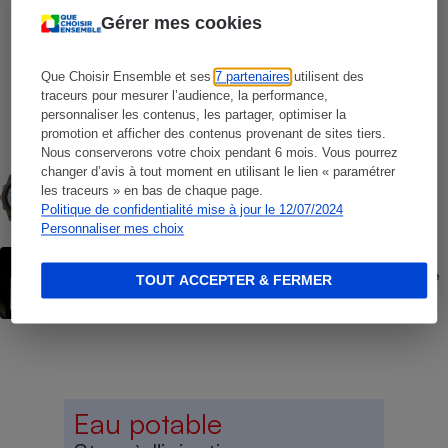
Gérer mes cookies
COMMENT NOUS TESTONS
Que Choisir Ensemble et ses
7 partenaires
utilisent des
Opérateurs de téléphonie mobile - Le
traceurs pour mesurer l’audience, la performance,
protocole
personnaliser les contenus, les partager, optimiser la
promotion et afficher des contenus provenant de sites tiers.
Nous conserverons votre choix pendant 6 mois. Vous pourrez
COMMENT NOUS TESTONS
changer d’avis à tout moment en utilisant le lien « paramétrer
Montres connectées - Le protocole
les traceurs » en bas de chaque page.
Politique de confidentialité mise à jour le 12/07/2024
Personnaliser mes choix
ACTION QUE CHOISIR ENSEMBLE
Forfaits « à vie » Red by SFR - L’UFC-Que
TOUT ACCEPTER & FERMER
Choisir fait lourdement condamner SFR
Eau potable