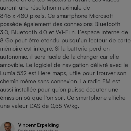
Téléphone mobile -
auront une résolution maximale de
Smartphone
Plaque de cuisson à
848 x 480 pixels. Ce smartphone Microsoft
induction
possède également des connexions Bluetooth
3.0, Bluetooth 4.0 et Wi-Fi n. L’espace interne de
8 Go peut être étendu puisqu’un lecteur de carte
Climatiseur -
mémoire est intégré. Si la batterie perd en
Ventilateur
autonomie, il sera facile de la changer car elle
amovible. Le logiciel de navigation délivré avec le
Antivirus
Lumia 532 est Here maps, utile pour trouver son
Climatiseur -
chemin même sans connexion. La radio FM est
Ventilateur
aussi installée pour qu’on puisse écouter une
émission où que l’on soit. Ce smartphone affiche
une valeur DAS de 0,58 W/kg.
Vincent Erpelding
Rédacteur technique