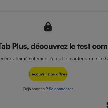
- Ustensile
Foie gras
Aide auditive
r
Assurance vie
ab Plus, découvrez le test comp
ccédez immédiatement à tout le contenu du site Q
Poêle à granulés
gne - Comment choisir une
lle de champagne
en ligne
Découvrir nos offres
Ordinateur portable
Crème solaire
Lave-vaisselle
Déjà abonné ?
Se connecter