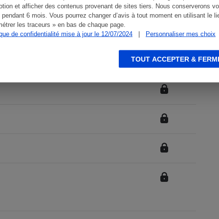
tion et afficher des contenus provenant de sites tiers. Nous conserverons vo
 pendant 6 mois. Vous pourrez changer d’avis à tout moment en utilisant le li
étrer les traceurs » en bas de chaque page.
ique de confidentialité mise à jour le 12/07/2024
|
Personnaliser mes choix
TOUT ACCEPTER & FERM