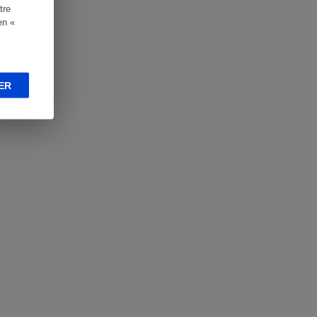
tre
en «
ER