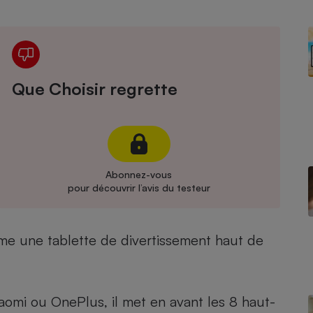
Électricité - Gaz
Appareil photo
numérique
Four encastrable
Que Choisir regrette
Lessive
Abonnez-vous
pour découvrir l’avis du testeur
Aspirateur
e une tablette de divertissement haut de
mi ou OnePlus, il met en avant les 8 haut-