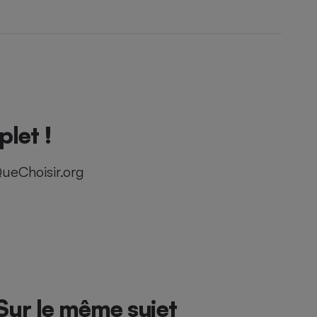
let !
ueChoisir.org
Sur le même sujet