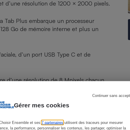
et d’une résolution de 1200 × 2000 pixels.
, la Tab Plus embarque un processeur
s
Réfrigérateur
28 Go de mémoire interne et plus un
faciale, d’un port USB Type C et de
ière d’une résolution de 8 Mpixels chacun.
Continuer sans accept
Gérer mes cookies
Choisir Ensemble et ses
7 partenaires
utilisent des traceurs pour mesurer
ience, la performance, personnaliser les contenus, les partager, optimiser la