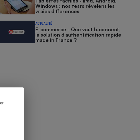
Tablettes tactiles - iPad, Android,
Windows : nos tests révèlent les
vraies différences
ACTUALITÉ
E-commerce - Que vaut b.connect,
la solution d’authentification rapide
made in France ?
er