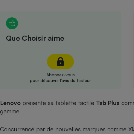
Radiateur électrique
Téléphone mobile -
Smartphone
Plaque de cuisson à
Que Choisir aime
induction
Climatiseur -
Ventilateur
Abonnez-vous
pour découvrir l’avis du testeur
Antivirus
Climatiseur -
Lenovo
présente sa tablette tactile
Tab Plus
Ventilateur
comm
gamme.
Concurrencé par de nouvelles marques comme Xiao