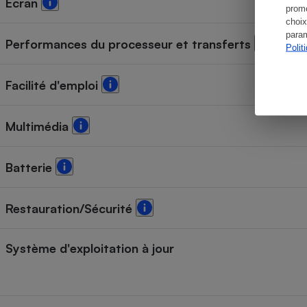
Écran
promo
choix
param
Performances du processeur et transferts
Polit
Facilité d'emploi
Multimédia
Batterie
Restauration/Sécurité
Système d'exploitation à jour