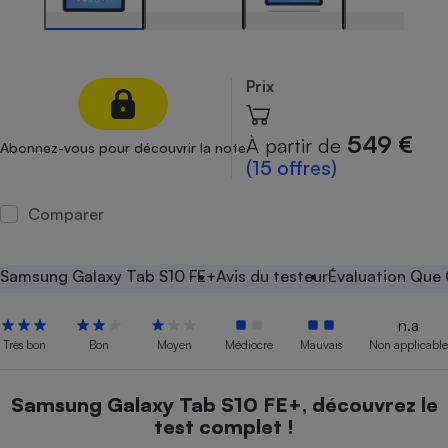
Petit électroménager - U
Complément
alimentaire
Mutuelle
Prix
Assurance emprunteur
549 €
À partir de
Abonnez-vous pour découvrir la note
(15 offres)
Matelas
Champagne
Comparer
bouteille
Banque en 
Téléviseur
Samsung Galaxy Tab S10 FE+
Avis du testeur
Évaluation Que 
Antimoustique
Lave-linge
n.a
Très bon
Bon
Moyen
Médiocre
Mauvais
Non applicable
Radiateur électrique
Samsung Galaxy Tab S10 FE+, découvrez le
test complet !