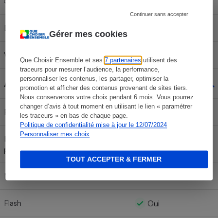
5G
Non
Continuer sans accepter
Bluetooth
Oui
Gérer mes cookies
Version Bluetooth
5.3
Que Choisir Ensemble et ses
7 partenaires
utilisent des
traceurs pour mesurer l’audience, la performance,
personnaliser les contenus, les partager, optimiser la
Appareil photo
promotion et afficher des contenus provenant de sites tiers.
Nous conserverons votre choix pendant 6 mois. Vous pourrez
changer d’avis à tout moment en utilisant le lien « paramétrer
Résolution appareil photo avant
12 Mpixels
les traceurs » en bas de chaque page.
Politique de confidentialité mise à jour le 12/07/2024
Personnaliser mes choix
Résolution appareil photo arrière
12,8 Mpixels
principal
TOUT ACCEPTER & FERMER
Nombre de caméra arrière
1
Flash
Oui