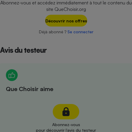
Abonnez-vous et accédez immédiatement à tout le contenu du
Téléphone mobile -
Smartphone
site QueChoisir.org
Plaque de cuisson à
induction
Découvrir nos offres
Déjà abonné ?
Se connecter
Climatiseur -
Ventilateur
Avis du testeur
Antivirus
Climatiseur -
Ventilateur
Que Choisir aime
Abonnez-vous
pour découvrir l’avis du testeur