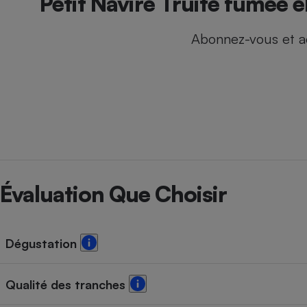
Petit Navire Truite fumée 
Internet
Abonnez-vous et a
Gros électroménager
Téléphonie
Petit électroménager 
Complément
alimentaire
Mutuelle
Assurance emprunteu
Matelas
Champa
Évaluation Que Choisir
boutei
Banque 
Téléviseur
Antimoustique
Lave-linge
Dégustation
Qualité des tranches