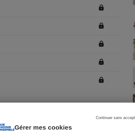
Électricité - Gaz
Appareil photo
numérique
Four encastrable
Lessive
Aspirateur
Truite fumée élevée en mer
Continuer sans accept
Gérer mes cookies