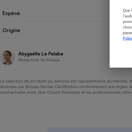
Que 
Espèce
l’aud
promo
choix
Cafetière à expresso
Origine
param
Polit
Abygaëlle Le Palabe
Rédactrice technique
La sélection de produits ou services est représentative du marché, b
données par Bureau Veritas Certification conformément aux règles 
Robot ménager
contractuelle entre Que Choisir Ensemble et les professionnels référ