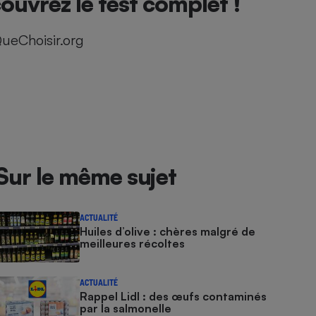
ouvrez le test complet !
ueChoisir.org
Sur le même sujet
ACTUALITÉ
Huiles d’olive : chères malgré de
meilleures récoltes
ACTUALITÉ
Rappel Lidl : des œufs contaminés
par la salmonelle