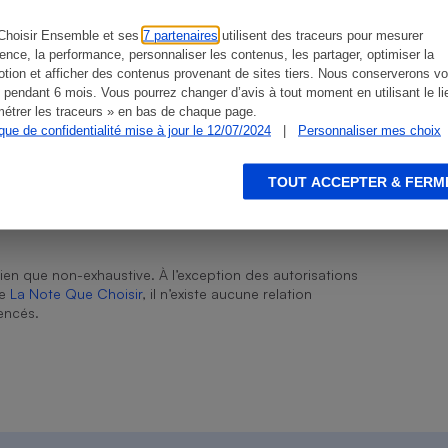
Choisir Ensemble et ses
7 partenaires
utilisent des traceurs pour mesurer
Truite fumée
ience, la performance, personnaliser les contenus, les partager, optimiser la
tion et afficher des contenus provenant de sites tiers. Nous conserverons vo
 pendant 6 mois. Vous pourrez changer d’avis à tout moment en utilisant le li
s
Réfrigérateur
Danemark
étrer les traceurs » en bas de chaque page.
ique de confidentialité mise à jour le 12/07/2024
|
Personnaliser mes choix
TOUT ACCEPTER & FERM
ien que non-exhaustive. À l’exception des autorisations
de
La Note Que Choisir
, il n’existe aucune relation
encés.