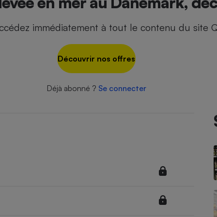
élevée en mer au Danemark, déc
ccédez immédiatement à tout le contenu du site Q
- Ustensile
Foie gras
Découvrir nos offres
Aide auditive
r
Assurance vie
Déjà abonné ?
Se connecter
Poêle à granulés
gne - Comment choisir une
lle de champagne
en ligne
Ordinateur portable
Crème solaire
Lave-vaisselle