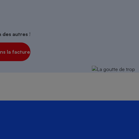
on des autres
!
s la facture