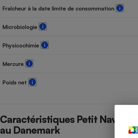
Radiateur électrique
Fraîcheur à la date limite de consommation
Téléphone mobile -
Microbiologie
Smartphone
Plaque de cuisson à
induction
Physicochimie
Mercure
Climatiseur -
Ventilateur
Poids net
Antivirus
Climatiseur -
Ventilateur
Caractéristiques Petit Navire 
au Danemark