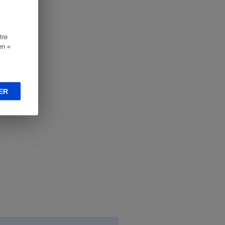
tre
en «
ER