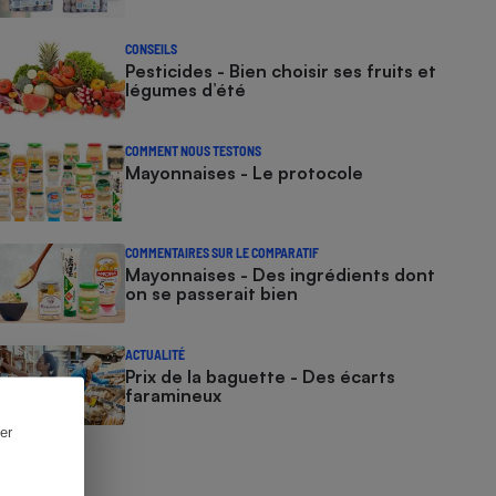
CONSEILS
Pesticides - Bien choisir ses fruits et
légumes d’été
COMMENT NOUS TESTONS
Mayonnaises - Le protocole
COMMENTAIRES SUR LE COMPARATIF
Mayonnaises - Des ingrédients dont
on se passerait bien
ACTUALITÉ
Prix de la baguette - Des écarts
faramineux
er