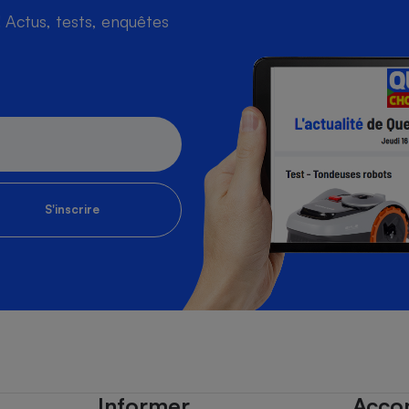
Actus, tests, enquêtes
S'inscrire
Informer
Acco