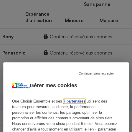
Sans panne
Espérance
d'utilisation
Mineure
Majeure
Sony
Contenu réservé aux abonnés
Panasonic
Contenu réservé aux abonnés
Samsung
Contenu réservé aux abonnés
Continuer sans accepter
LG
Contenu réservé aux abonnés
Gérer mes cookies
HiSense
Contenu réservé aux abonnés
Que Choisir Ensemble et ses
7 partenaires
utilisent des
traceurs pour mesurer l’audience, la performance,
personnaliser les contenus, les partager, optimiser la
Philips
Contenu réservé aux abonnés
promotion et afficher des contenus provenant de sites tiers.
Nous conserverons votre choix pendant 6 mois. Vous pourrez
changer d’avis à tout moment en utilisant le lien « paramétrer