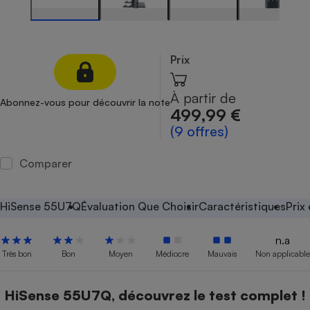
Petit électroménager - U
Complément
alimentaire
Mutuelle
Prix
Assurance emprunteur
À partir de
Abonnez-vous pour découvrir la note
499,99 €
(9 offres)
Matelas
Champagne
bouteille
Banque en 
Comparer
Téléviseur
Antimoustique
Lave-linge
HiSense 55U7Q
Évaluation Que Choisir
Caractéristiques
Prix
n.a
Très bon
Bon
Moyen
Médiocre
Mauvais
Non applicable
Radiateur électrique
HiSense 55U7Q, découvrez le test complet !