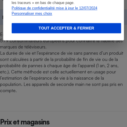
TCL
Contenu réservé aux abonnés
les traceurs » en bas de chaque page.
Politique de confidentialité mise à jour le 12/07/2024
Personnaliser mes choix
Moyennes
Contenu réservé aux abonnés
TOUT ACCEPTER & FERMER
En décembre 2024, une enquête a été réalisée auprès de 27
579 consommateurs européens pour connaître la fiabilité des
marques de téléviseurs.
La durée de vie et l’espérance de vie sans pannes d’un produit
sont calculées à partir de la probabilité de fin de vie ou de la
probabilité de pannes à chaque âge de l’appareil (1 an, 2 ans,
etc.). Cette méthode est celle actuellement en usage pour
l’estimation de l’espérance de vie à la naissance de la
population. Les appareils de seconde main ne sont pas pris en
compte.
Prix et magasins