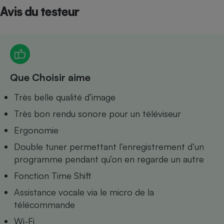
Avis du testeur
Petit électroménager - U
Complément
alimentaire
Mutuelle
Assurance emprunteur
Que Choisir aime
Matelas
Très belle qualité d’image
Champagne
bouteille
Très bon rendu sonore pour un téléviseur
Banque en 
Téléviseur
Ergonomie
Antimoustique
Lave-linge
Double tuner permettant l’enregistrement d’un
programme pendant qu’on en regarde un autre
Fonction Time Shift
Assistance vocale via le micro de la
Radiateur électrique
télécommande
Wi-Fi