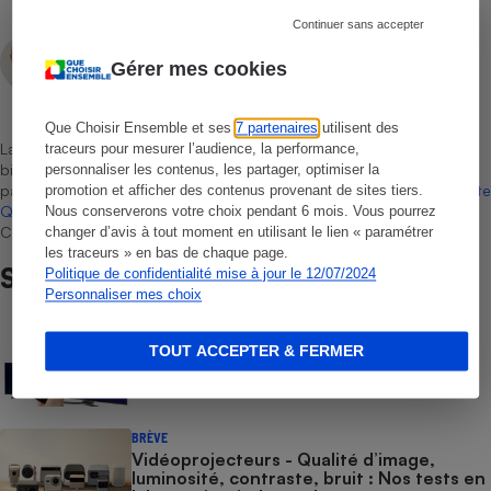
Continuer sans accepter
François Palemon
Gérer mes cookies
Rédacteur technique
Que Choisir Ensemble et ses
7 partenaires
utilisent des
La sélection de produits ou services est représentative du marché,
traceurs pour mesurer l’audience, la performance,
bien que non-exhaustive. À l’exception des autorisations données
personnaliser les contenus, les partager, optimiser la
par Bureau Veritas Certification conformément aux règles de
La Note
promotion et afficher des contenus provenant de sites tiers.
Que Choisir
, il n’existe aucune relation contractuelle entre Que
Nous conserverons votre choix pendant 6 mois. Vous pourrez
Choisir Ensemble et les professionnels référencés.
changer d’avis à tout moment en utilisant le lien « paramétrer
les traceurs » en bas de chaque page.
Sur le même sujet
Politique de confidentialité mise à jour le 12/07/2024
Personnaliser mes choix
COMMENT NOUS TESTONS
TOUT ACCEPTER & FERMER
Téléviseurs - Le protocole
BRÈVE
Vidéoprojecteurs - Qualité d’image,
luminosité, contraste, bruit : Nos tests en