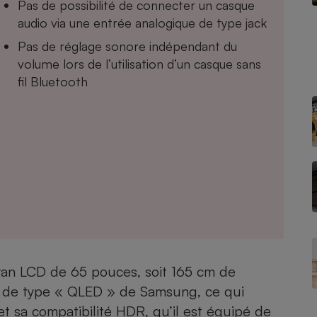
Pas de possibilité de connecter un casque
audio via une entrée analogique de type jack
Pas de réglage sonore indépendant du
volume lors de l’utilisation d’un casque sans
- Ustensile
Foie gras
fil Bluetooth
Aide auditive
r
Assurance vie
Poêle à granulés
gne - Comment choisir une
lle de champagne
en ligne
Ordinateur portable
Crème solaire
Lave-vaisselle
an LCD de 65 pouces, soit 165 cm de
e de type « QLED » de Samsung, ce qui
t sa compatibilité HDR, qu’il est équipé de