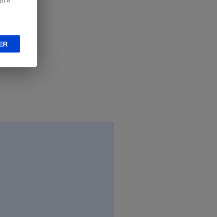
en «
ER