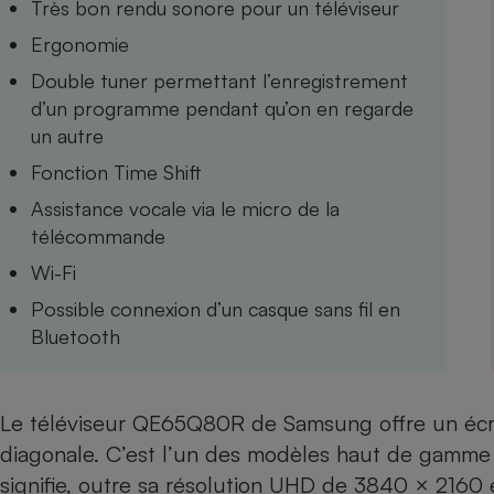
Très bon rendu sonore pour un téléviseur
Internet
Ergonomie
Gros électroménager
Téléphonie
Double tuner permettant l’enregistrement
Petit électroménager 
d’un programme pendant qu’on en regarde
Complément
un autre
alimentaire
Mutuelle
Assurance emprunteu
Fonction Time Shift
Assistance vocale via le micro de la
télécommande
Wi-Fi
Matelas
Champa
boutei
Possible connexion d’un casque sans fil en
Banque 
Bluetooth
Téléviseur
Antimoustique
Lave-linge
Le téléviseur QE65Q80R de Samsung offre un écr
diagonale. C’est l’un des modèles haut de gamm
signifie, outre sa résolution UHD de 3840 × 2160 e