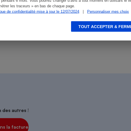
 pendant 6 mois. Vous pourrez changer d’avis à tout moment en utilisant le li
étrer les traceurs » en bas de chaque page.
ique de confidentialité mise à jour le 12/07/2024
|
Personnaliser mes choix
TOUT ACCEPTER & FERM
ien que non-exhaustive. À l’exception des autorisations
s
Réfrigérateur
de
La Note Que Choisir
, il n’existe aucune relation
encés.
on des autres
!
s la facture