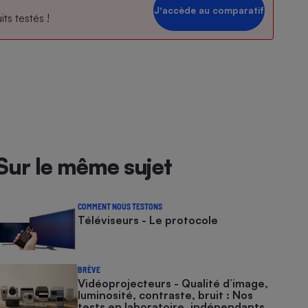
Jʼaccède au comparatif
ts testés !
Sur le même sujet
COMMENT NOUS TESTONS
Téléviseurs - Le protocole
BRÈVE
Vidéoprojecteurs - Qualité d’image,
luminosité, contraste, bruit : Nos
tests en laboratoire, indépendants