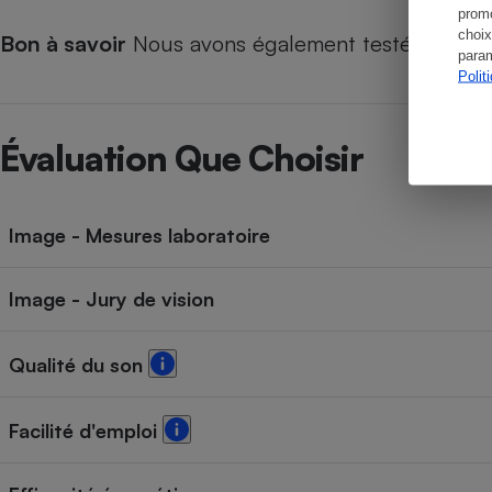
promo
choix
Bon à savoir
Nous avons également testé ce modè
param
Polit
Évaluation Que Choisir
Image - Mesures laboratoire
Image - Jury de vision
Qualité du son
Facilité d'emploi