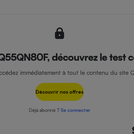
- Ustensile
Foie gras
Aide auditive
r
Assurance vie
55QN80F, découvrez le test c
ccédez immédiatement à tout le contenu du site Q
Poêle à granulés
gne - Comment choisir une
lle de champagne
en ligne
Découvrir nos offres
Ordinateur portable
Crème solaire
Lave-vaisselle
Déjà abonné ?
Se connecter