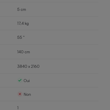
5 cm
17,4 kg
55 ''
140 cm
3840 x 2160
Oui
Non
1