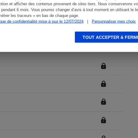
tion et afficher des contenus provenant de sites tiers. Nous conserverons vo
 pendant 6 mois. Vous pourrez changer d’avis à tout moment en utilisant le li
le en 65" (
Samsung TQ65QN80F
).
étrer les traceurs » en bas de chaque page.
ique de confidentialité mise à jour le 12/07/2024
|
Personnaliser mes choix
TOUT ACCEPTER & FERM