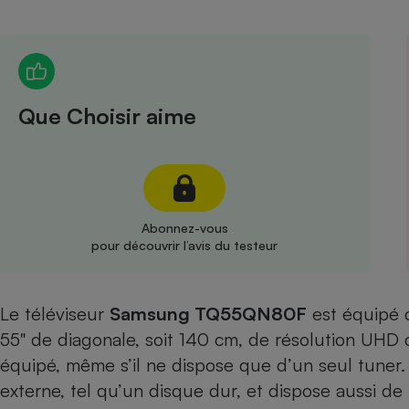
Radiateur électrique
Téléphone mobile -
Smartphone
Plaque de cuisson à
Que Choisir aime
induction
Climatiseur -
Ventilateur
Abonnez-vous
pour découvrir l’avis du testeur
Antivirus
Climatiseur -
Le téléviseur
Samsung TQ55QN80F
Ventilateur
est équipé 
55" de diagonale, soit 140 cm, de résolution UHD
équipé, même s’il ne dispose que d’un seul tuner.
externe, tel qu’un disque dur, et dispose aussi de