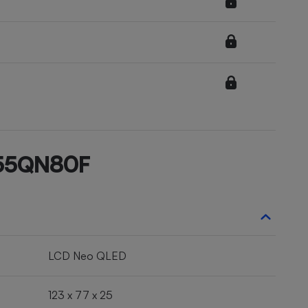
Q55QN80F
LCD Neo QLED
123 x 77 x 25