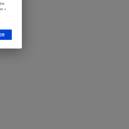
tre
en «
ER