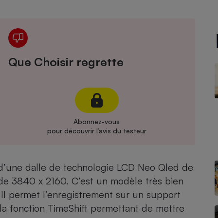
Électricité - Gaz
Appareil photo
numérique
Four encastrable
Que Choisir regrette
Lessive
Abonnez-vous
pour découvrir l’avis du testeur
Aspirateur
d’une dalle de technologie LCD Neo Qled de
 de 3840 x 2160. C’est un modèle très bien
 Il permet l’enregistrement sur un support
 la fonction TimeShift permettant de mettre