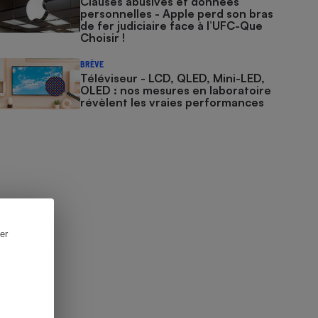
Clauses abusives et données
personnelles - Apple perd son bras
de fer judiciaire face à l’UFC-Que
Choisir !
BRÈVE
Téléviseur - LCD, QLED, Mini-LED,
OLED : nos mesures en laboratoire
révèlent les vraies performances
er