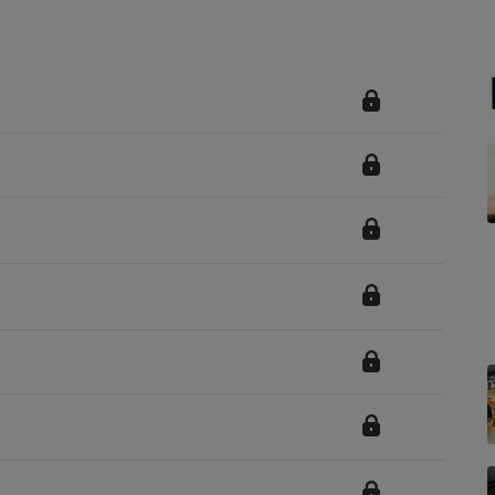
Électricité - Gaz
Appareil photo
numérique
Four encastrable
Lessive
Aspirateur