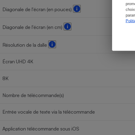
promo
Diagonale de l'écran (en pouces)
choix
param
Polit
Diagonale de l'écran (en cm)
Résolution de la dalle
Écran UHD 4K
8K
Nombre de télécommande(s)
Entrée vocale de texte via la télécommande
Application télécommande sous iOS