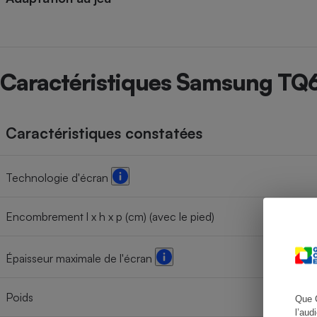
Cafetière à expresso
Caractéristiques Samsung T
Caractéristiques constatées
Technologie d'écran
Robot ménager
Encombrement l x h x p (cm) (avec le pied)
Épaisseur maximale de l'écran
Poids
Que 
l’aud