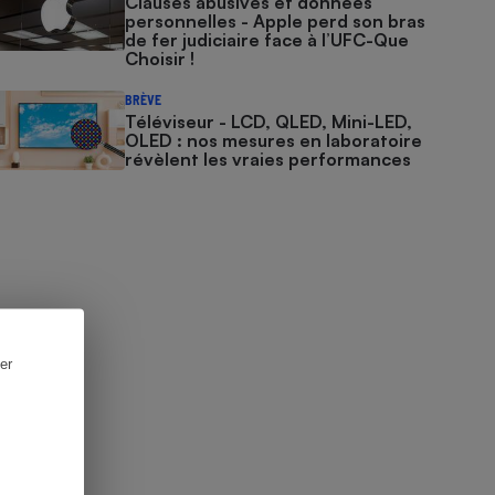
Clauses abusives et données
personnelles - Apple perd son bras
de fer judiciaire face à l’UFC-Que
Choisir !
BRÈVE
Téléviseur - LCD, QLED, Mini-LED,
OLED : nos mesures en laboratoire
révèlent les vraies performances
er