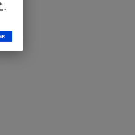
tre
en «
ER