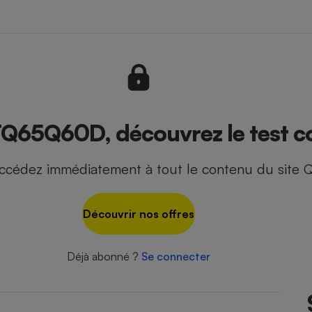
- Ustensile
Foie gras
Aide auditive
r
Assurance vie
65Q60D, découvrez le test co
ccédez immédiatement à tout le contenu du site Q
Poêle à granulés
gne - Comment choisir une
lle de champagne
en ligne
Découvrir nos offres
Ordinateur portable
Crème solaire
Lave-vaisselle
Déjà abonné ?
Se connecter