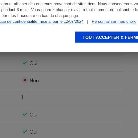
tion et afficher des contenus provenant de sites tiers. Nous conserverons vo
65 ''
 pendant 6 mois. Vous pourrez changer d’avis à tout moment en utilisant le li
étrer les traceurs » en bas de chaque page.
ique de confidentialité mise à jour le 12/07/2024
|
Personnaliser mes choix
165 cm
TOUT ACCEPTER & FERM
3840 x 2160
Oui
Non
1
Oui
Oui