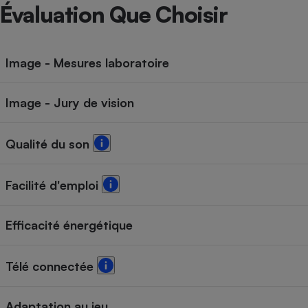
Radiateur électrique
Évaluation Que Choisir
Téléphone mobile -
Smartphone
Image - Mesures laboratoire
Plaque de cuisson à
induction
Image - Jury de vision
Climatiseur -
Qualité du son
Ventilateur
Facilité d'emploi
Antivirus
Climatiseur -
Efficacité énergétique
Ventilateur
Télé connectée
Adaptation au jeu