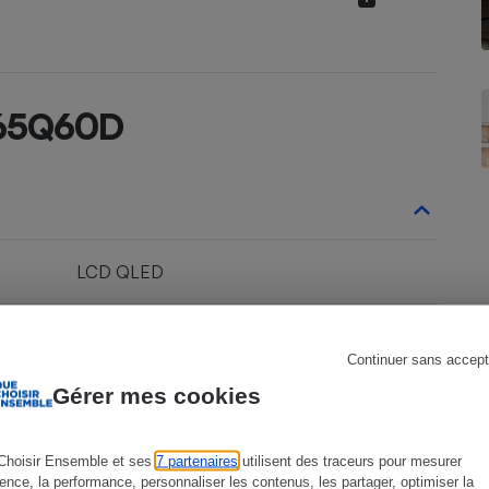
s
Réfrigérateur
Q65Q60D
LCD QLED
145 x 87 x 28
Continuer sans accept
Gérer mes cookies
3 cm
21,6 kg
Choisir Ensemble et ses
7 partenaires
utilisent des traceurs pour mesurer
ience, la performance, personnaliser les contenus, les partager, optimiser la