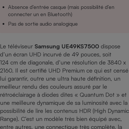
Téléphone mobile -
Absence d’entrée casque (mais possibilité d’en
Smartphone
Plaque de cuisson à
connecter un en Bluetooth)
induction
Pas de sortie audio analogique
Climatiseur -
Le téléviseur
Samsung UE49KS7500
dispose
Ventilateur
d’un écran UHD incurvé de 49 pouces, soit
124 cm de diagonale, d’une résolution de 3840 x
Antivirus
2160. Il est certifié UHD Premium ce qui est censé
Climatiseur -
lui garantir, outre une ultra haute définition, un
Ventilateur
meilleur rendu des couleurs assuré par le
rétroéclairage à diodes dites « Quantum Dot » et
une meilleure dynamique de sa luminosité avec la
possibilité de lire les contenus HDR (High Dynamic
Range). C’est un modèle très bien équipé avec,
entre autres, une connectique très complète, la