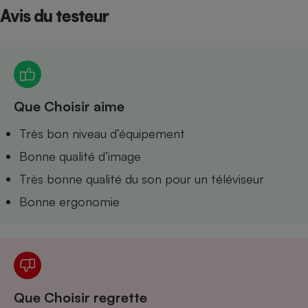
Avis du testeur
Petit électroménager - U
Complément
alimentaire
Mutuelle
Assurance emprunteur
Que Choisir aime
Matelas
Très bon niveau d’équipement
Champagne
bouteille
Bonne qualité d’image
Banque en 
Téléviseur
Très bonne qualité du son pour un téléviseur
Antimoustique
Lave-linge
Bonne ergonomie
Radiateur électrique
Que Choisir regrette