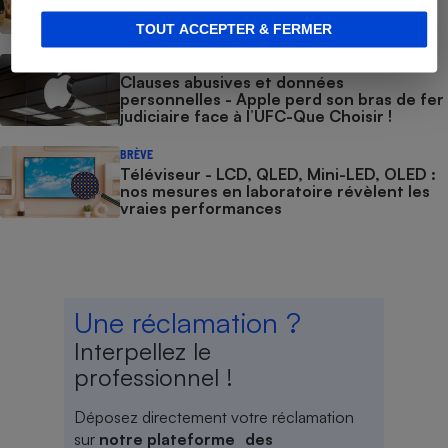
pousse à l’abonnement
TOUT ACCEPTER & FERMER
ACTION QUE CHOISIR ENSEMBLE
Clauses abusives et données
personnelles - Apple perd son bras de fer
judiciaire face à l’UFC-Que Choisir !
BRÈVE
Téléviseur - LCD, QLED, Mini-LED, OLED :
nos mesures en laboratoire révèlent les
vraies performances
Une réclamation ?
Interpellez le
professionnel !
Déposez directement votre réclamation
sur
notre plateforme des