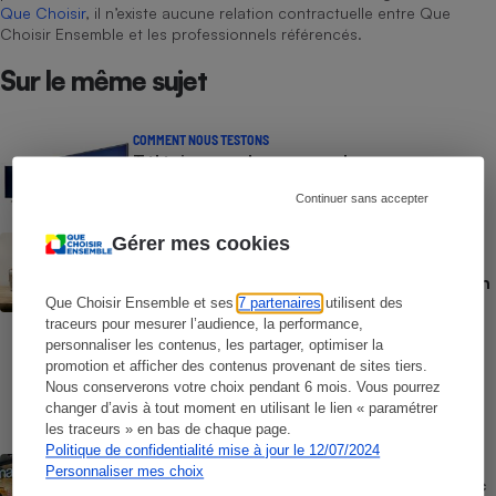
Que Choisir
, il n’existe aucune relation contractuelle entre Que
Choisir Ensemble et les professionnels référencés.
Sur le même sujet
COMMENT NOUS TESTONS
Téléviseurs - Le protocole
Continuer sans accepter
Gérer mes cookies
BRÈVE
Vidéoprojecteurs - Qualité d’image,
luminosité, contraste, bruit : Nos tests en
laboratoire, indépendants et
Que Choisir Ensemble et ses
7 partenaires
utilisent des
indispensables
traceurs pour mesurer l’audience, la performance,
personnaliser les contenus, les partager, optimiser la
COMMENT NOUS TESTONS
promotion et afficher des contenus provenant de sites tiers.
Casques audio - Le protocole
Nous conserverons votre choix pendant 6 mois. Vous pourrez
changer d’avis à tout moment en utilisant le lien « paramétrer
les traceurs » en bas de chaque page.
Politique de confidentialité mise à jour le 12/07/2024
ACTUALITÉ
Personnaliser mes choix
Offre découverte Canal+ - Quand la Fnac