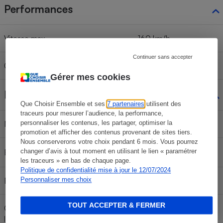
Performances
Vitesse max
160 km/h
Continuer sans accepter
0 à 100 km/h
7,9 s
Gérer mes cookies
Environnement
Que Choisir Ensemble et ses
7 partenaires
utilisent des
traceurs pour mesurer l’audience, la performance,
personnaliser les contenus, les partager, optimiser la
Norme dépollution
Véhicule électrique
promotion et afficher des contenus provenant de sites tiers.
Nous conserverons votre choix pendant 6 mois. Vous pourrez
changer d’avis à tout moment en utilisant le lien « paramétrer
Émission CO₂ NEDC annoncée
les traceurs » en bas de chaque page.
Politique de confidentialité mise à jour le 12/07/2024
Personnaliser mes choix
Émission CO₂ WLTC annoncée
0 g/km
TOUT ACCEPTER & FERMER
Consommation < 60 km/h (cycle
lent WLTC)