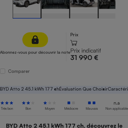
Petit électroménager - U
Complément
alimentaire
Mutuelle
Assurance emprunteur
Prix
Prix indicatif
Abonnez-vous pour découvrir la note
Matelas
31 990 €
Champagne
bouteille
Banque en 
Comparer
Téléviseur
Antimoustique
Lave-linge
BYD Atto 2 45.1 kWh 177 ch
Évaluation Que Choisir
Caractéri
n.a
Très bon
Bon
Moyen
Médiocre
Mauvais
Non applicable
Radiateur électrique
BYD Atto 2 45.1 kWh 177 ch, découvrez le