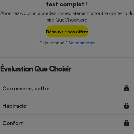
test complet !
Téléphone mobile -
Smartphone
Abonnez-vous et accédez immédiatement à tout le contenu du
Plaque de cuisson à
induction
site QueChoisir.org
Découvrir nos offres
Déjà abonné ?
Se connecter
Climatiseur -
Ventilateur
Évaluation Que Choisir
Antivirus
Climatiseur -
Ventilateur
Carrosserie, coffre
Habitacle
Confort