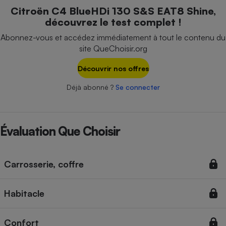
Téléphone mobile -
Citroën C4 BlueHDi 130 S&S EAT8 Shine,
Smartphone
découvrez le test complet !
Plaque de cuisson à
induction
Abonnez-vous et accédez immédiatement à tout le contenu du
site QueChoisir.org
Découvrir nos offres
Climatiseur -
Ventilateur
Déjà abonné ?
Se connecter
Antivirus
Évaluation Que Choisir
Climatiseur -
Ventilateur
Carrosserie, coffre
Habitacle
Confort