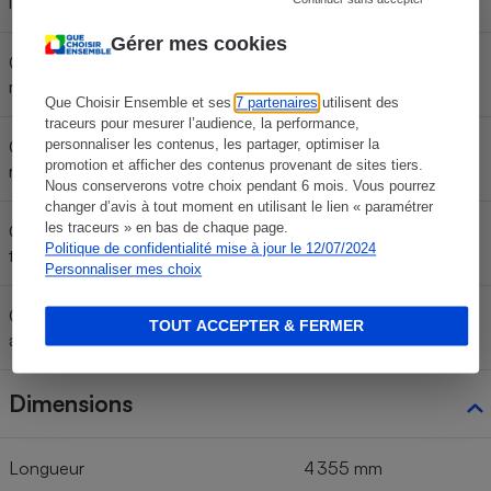
lent WLTC)
Gérer mes cookies
Consommation < 80 km/h (cycle
4,4 l/100 km
moyen WLTC)
Que Choisir Ensemble et ses
7 partenaires
utilisent des
traceurs pour mesurer l’audience, la performance,
personnaliser les contenus, les partager, optimiser la
Consommation < 100 km/h (cycle
3,9 l/100 km
promotion et afficher des contenus provenant de sites tiers.
rapide WLTC)
Nous conserverons votre choix pendant 6 mois. Vous pourrez
changer d’avis à tout moment en utilisant le lien « paramétrer
les traceurs » en bas de chaque page.
Consommation < 130 km/h (cycle
5 l/100 km
Politique de confidentialité mise à jour le 12/07/2024
très rapide WLTC)
Personnaliser mes choix
Consommation moyenne
TOUT ACCEPTER & FERMER
4,6 l/100 km
annoncée (cycle WLTC)
Dimensions
Longueur
4 355 mm