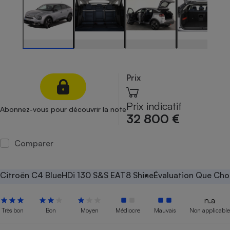
Petit électroménager - U
Complément
alimentaire
Mutuelle
Assurance emprunteur
Prix
Matelas
Champagne
Prix indicatif
Abonnez-vous pour découvrir la note
bouteille
32 800 €
Banque en 
Téléviseur
Comparer
Antimoustique
Lave-linge
Citroën C4 BlueHDi 130 S&S EAT8 Shine
Évaluation Que Choi
n.a
Radiateur électrique
Très bon
Bon
Moyen
Médiocre
Mauvais
Non applicable