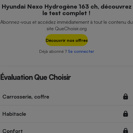
Téléphone mobile -
Hyundai Nexo Hydrogène 163 ch, découvrez
Smartphone
le test complet !
Plaque de cuisson à
induction
Abonnez-vous et accédez immédiatement à tout le contenu du
site QueChoisir.org
Découvrir nos offres
Climatiseur -
Ventilateur
Déjà abonné ?
Se connecter
Antivirus
Évaluation Que Choisir
Climatiseur -
Ventilateur
Carrosserie, coffre
Habitacle
Confort