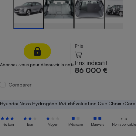
Petit électroménager - U
Complément
alimentaire
Mutuelle
Assurance emprunteur
Prix
Matelas
Champagne
Prix indicatif
Abonnez-vous pour découvrir la note
bouteille
86 000 €
Banque en 
Téléviseur
Comparer
Antimoustique
Lave-linge
Hyundai Nexo Hydrogène 163 ch
Évaluation Que Choisir
Cara
n.a
Radiateur électrique
Très bon
Bon
Moyen
Médiocre
Mauvais
Non applicable