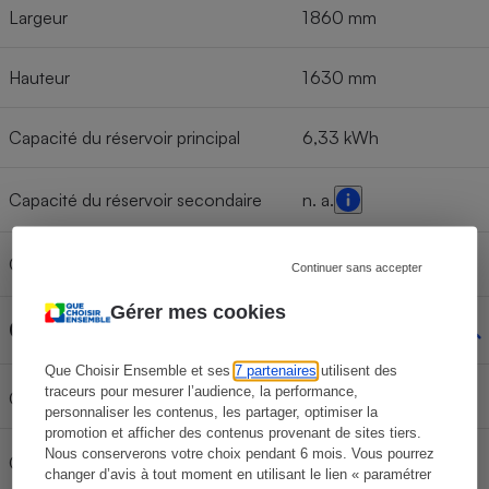
Largeur
1 860 mm
Hauteur
1 630 mm
Capacité du réservoir principal
6,33 kWh
Capacité du réservoir secondaire
n. a.
Capacité brute de la batterie
Continuer sans accepter
Gérer mes cookies
Chargement
Que Choisir Ensemble et ses
7 partenaires
utilisent des
traceurs pour mesurer l’audience, la performance,
100 kg
Charge maxi toit
personnaliser les contenus, les partager, optimiser la
promotion et afficher des contenus provenant de sites tiers.
Nous conserverons votre choix pendant 6 mois. Vous pourrez
Charge d'appui vertical
changer d’avis à tout moment en utilisant le lien « paramétrer