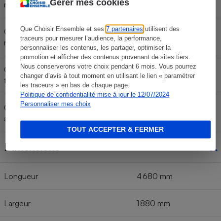
Gérer mes cookies
moyen WLTC)
Que Choisir Ensemble et ses
7 partenaires
utilisent des
Consommation < 100 km/h (cycle
traceurs pour mesurer l’audience, la performance,
rapide WLTC)
personnaliser les contenus, les partager, optimiser la
promotion et afficher des contenus provenant de sites tiers.
Nous conserverons votre choix pendant 6 mois. Vous pourrez
Consommation < 130 km/h (cycle
changer d’avis à tout moment en utilisant le lien « paramétrer
très rapide WLTC)
les traceurs » en bas de chaque page.
Politique de confidentialité mise à jour le 12/07/2024
Personnaliser mes choix
Consommation moyenne
16,5 kWh/100 km
annoncée (cycle WLTC)
TOUT ACCEPTER & FERMER
Dimensions
Longueur
4 680 mm
Largeur
1 880 mm