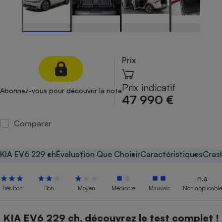
Petit électroménager - U
Complément
alimentaire
Mutuelle
Assurance emprunteur
Prix
Prix indicatif
Abonnez-vous pour découvrir la note
Matelas
47 990 €
Champagne
bouteille
Banque en 
Comparer
Téléviseur
Antimoustique
Lave-linge
KIA EV6 229 ch
Évaluation Que Choisir
Caractéristiques
Cras
n.a
Très bon
Bon
Moyen
Médiocre
Mauvais
Non applicable
Radiateur électrique
KIA EV6 229 ch, découvrez le test complet !