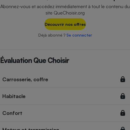
Téléphone mobile -
Abonnez-vous et accédez immédiatement à tout le contenu du
Smartphone
site QueChoisir.org
Plaque de cuisson à
induction
Découvrir nos offres
Déjà abonné ?
Se connecter
Climatiseur -
Ventilateur
Évaluation Que Choisir
Antivirus
Climatiseur -
Carrosserie, coffre
Ventilateur
Habitacle
Confort
Moteur et transmission