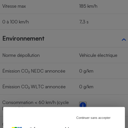
Vitesse max
185 km/h
0 à 100 km/h
7,3 s
Environnement
Norme dépollution
Véhicule électrique
Émission CO₂ NEDC annoncée
0 g/km
Émission CO₂ WLTC annoncée
0 g/km
Consommation < 60 km/h (cycle
lent WLTC)
Continuer sans accepter
Consommation < 80 km/h (cycle