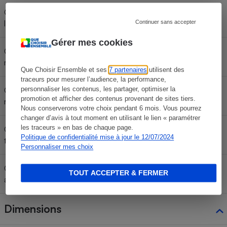
Consommation < 60 km/h (cycle
lent WLTC)
Continuer sans accepter
Gérer mes cookies
Consommation < 80 km/h (cycle
moyen WLTC)
Que Choisir Ensemble et ses
7 partenaires
utilisent des
traceurs pour mesurer l’audience, la performance,
personnaliser les contenus, les partager, optimiser la
Consommation < 100 km/h (cycle
promotion et afficher des contenus provenant de sites tiers.
rapide WLTC)
Nous conserverons votre choix pendant 6 mois. Vous pourrez
changer d’avis à tout moment en utilisant le lien « paramétrer
les traceurs » en bas de chaque page.
Consommation < 130 km/h (cycle
Politique de confidentialité mise à jour le 12/07/2024
très rapide WLTC)
Personnaliser mes choix
Consommation moyenne
TOUT ACCEPTER & FERMER
16,9 kWh/100 km
annoncée (cycle WLTC)
Dimensions