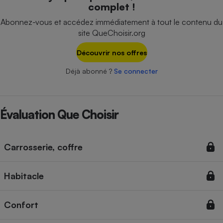
complet !
Téléphone mobile -
Smartphone
Abonnez-vous et accédez immédiatement à tout le contenu du
Plaque de cuisson à
induction
site QueChoisir.org
Découvrir nos offres
Déjà abonné ?
Se connecter
Climatiseur -
Ventilateur
Évaluation Que Choisir
Antivirus
Climatiseur -
Ventilateur
Carrosserie, coffre
Habitacle
Confort