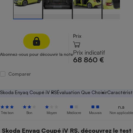
Petit électroménager - U
Complément
alimentaire
Mutuelle
Assurance emprunteur
Prix
Prix indicatif
Abonnez-vous pour découvrir la note
Matelas
68 860 €
Champagne
bouteille
Banque en 
Comparer
Téléviseur
Antimoustique
Lave-linge
Skoda Enyaq Coupé iV RS
Évaluation Que Choisir
Caractérist
n.a
Très bon
Bon
Moyen
Médiocre
Mauvais
Non applicable
Radiateur électrique
Skoda Enyaq Coupé iV RS, découvrez le test