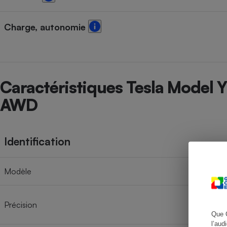
Charge, autonomie
Cafetière à expresso
Caractéristiques Tesla Model 
AWD
Identification
Robot ménager
Modèle
Précision
Que 
l’aud