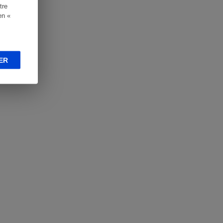
tre
en «
ER