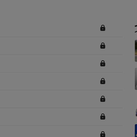
Électricité - Gaz
Appareil photo
numérique
Four encastrable
Lessive
Aspirateur