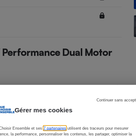
s
Réfrigérateur
Y Performance Dual Motor
Continuer sans accept
Model Y depuis 2021
Gérer mes cookies
1ère génération phase 1 de 07/2021 à
01/2025
Choisir Ensemble et ses
7 partenaires
utilisent des traceurs pour mesurer
ience, la performance, personnaliser les contenus, les partager, optimiser la