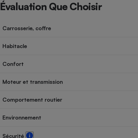
Radiateur électrique
Évaluation Que Choisir
Téléphone mobile -
Smartphone
Carrosserie, coffre
Plaque de cuisson à
induction
Habitacle
Confort
Climatiseur -
Ventilateur
Moteur et transmission
Antivirus
Comportement routier
Climatiseur -
Ventilateur
Environnement
Sécurité