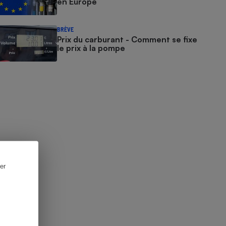
en Europe
BRÈVE
Prix du carburant - Comment se fixe
le prix à la pompe
er