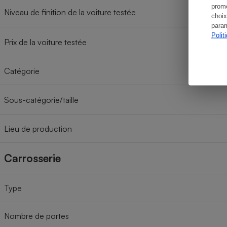
promo
Niveau de finition de la voiture testée
choix
param
Polit
Prix de la voiture testée
Catégorie
Sous-catégorie/taille
Lieu de production
Carrosserie
Type
Nombre de portes