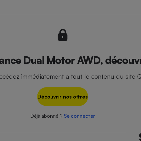
- Ustensile
Foie gras
Aide auditive
r
Assurance vie
ance Dual Motor AWD, découvre
ccédez immédiatement à tout le contenu du site Q
Poêle à granulés
gne - Comment choisir une
lle de champagne
en ligne
Découvrir nos offres
Ordinateur portable
Crème solaire
Lave-vaisselle
Déjà abonné ?
Se connecter