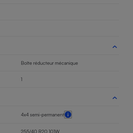
Boîte réducteur mécanique
1
4x4 semi-permanent
255/40 R20 101W