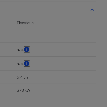
Électrique
n. a.
n. a.
514 ch
378 kW