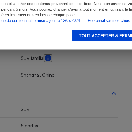
tion et afficher des contenus provenant de sites tiers. Nous conserverons vo
 pendant 6 mois. Vous pourrez changer d’avis à tout moment en utilisant le li
étrer les traceurs » en bas de chaque page.
ique de confidentialité mise à jour le 12/07/2024
|
Personnaliser mes choix
TOUT ACCEPTER & FERM
SUV, 4x4
SUV familial
Shanghai, Chine
SUV
5 portes