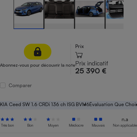
Petit électroménager - U
Complément
alimentaire
Mutuelle
Assurance emprunteur
Prix
Matelas
Champagne
Prix indicatif
Abonnez-vous pour découvrir la note
bouteille
25 390 €
Banque en 
Téléviseur
Comparer
Antimoustique
Lave-linge
KIA Ceed SW 1.6 CRDi 136 ch ISG BVM6
Évaluation Que Chois
n.a
Radiateur électrique
Très bon
Bon
Moyen
Médiocre
Mauvais
Non applicable