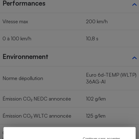
Performances
Vitesse max
200 km/h
0 à 100 km/h
10,8 s
Environnement
Euro 6d-TEMP (WLTP)
Norme dépollution
36AG-AI
Émission CO₂ NEDC annoncée
102 g/km
Émission CO₂ WLTC annoncée
125 g/km
Consommation < 60 km/h (cycle
Continuer sans accepter