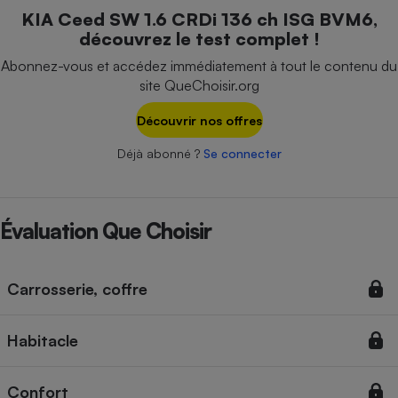
Téléphone mobile -
KIA Ceed SW 1.6 CRDi 136 ch ISG BVM6,
Smartphone
découvrez le test complet !
Plaque de cuisson à
induction
Abonnez-vous et accédez immédiatement à tout le contenu du
site QueChoisir.org
Découvrir nos offres
Climatiseur -
Ventilateur
Déjà abonné ?
Se connecter
Antivirus
Évaluation Que Choisir
Climatiseur -
Ventilateur
Carrosserie, coffre
Habitacle
Confort