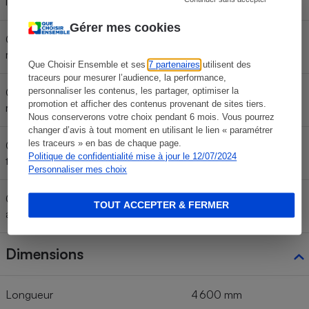
lent WLTC)
Gérer mes cookies
Consommation < 80 km/h (cycle
moyen WLTC)
Que Choisir Ensemble et ses
7 partenaires
utilisent des
traceurs pour mesurer l’audience, la performance,
personnaliser les contenus, les partager, optimiser la
Consommation < 100 km/h (cycle
promotion et afficher des contenus provenant de sites tiers.
rapide WLTC)
Nous conserverons votre choix pendant 6 mois. Vous pourrez
changer d’avis à tout moment en utilisant le lien « paramétrer
les traceurs » en bas de chaque page.
Consommation < 130 km/h (cycle
Politique de confidentialité mise à jour le 12/07/2024
très rapide WLTC)
Personnaliser mes choix
Consommation moyenne
TOUT ACCEPTER & FERMER
annoncée (cycle WLTC)
Dimensions
Longueur
4 600 mm