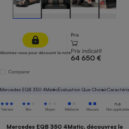
Petit électroménager - U
Complément
alimentaire
Mutuelle
Assurance emprunteur
Prix
Prix indicatif
Abonnez-vous pour découvrir la note
Matelas
64 650 €
Champagne
bouteille
Banque en 
Comparer
Téléviseur
Antimoustique
Lave-linge
Mercedes EQB 350 4Matic
Évaluation Que Choisir
Caractéri
n.a
Très bon
Bon
Moyen
Médiocre
Mauvais
Non applicable
Radiateur électrique
Mercedes EQB 350 4Matic, découvrez le