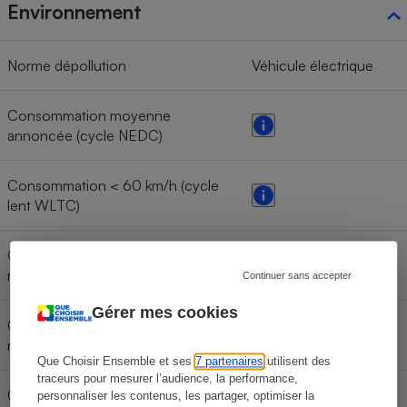
Environnement
Norme dépollution
Véhicule électrique
Consommation moyenne
annoncée (cycle NEDC)
Consommation < 60 km/h (cycle
lent WLTC)
Consommation < 80 km/h (cycle
moyen WLTC)
Continuer sans accepter
Gérer mes cookies
Consommation < 100 km/h (cycle
rapide WLTC)
Que Choisir Ensemble et ses
7 partenaires
utilisent des
traceurs pour mesurer l’audience, la performance,
Consommation < 130 km/h (cycle
personnaliser les contenus, les partager, optimiser la