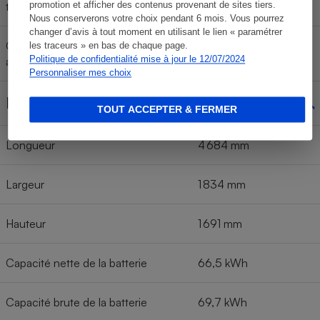
très rapide WLTC)
promotion et afficher des contenus provenant de sites tiers.
Nous conserverons votre choix pendant 6 mois. Vous pourrez
changer d’avis à tout moment en utilisant le lien « paramétrer
Consommation moyenne
les traceurs » en bas de chaque page.
18,2 kWh/100 km
Politique de confidentialité mise à jour le 12/07/2024
annoncée (cycle WLTC)
Personnaliser mes choix
Dimensions
TOUT ACCEPTER & FERMER
Longueur
4 684 mm
Largeur
1 834 mm
Hauteur
1 691 mm
Capacité nette de la batterie
66,5 kWh
Capacité brute de la batterie
69,7 kWh