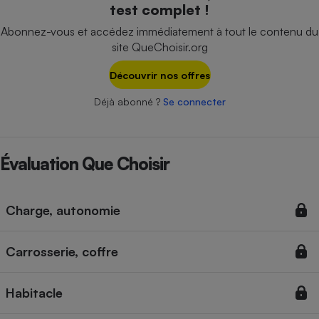
test complet !
Téléphone mobile -
Smartphone
Abonnez-vous et accédez immédiatement à tout le contenu du
Plaque de cuisson à
induction
site QueChoisir.org
Découvrir nos offres
Déjà abonné ?
Se connecter
Climatiseur -
Ventilateur
Évaluation Que Choisir
Antivirus
Climatiseur -
Ventilateur
Charge, autonomie
Carrosserie, coffre
Habitacle