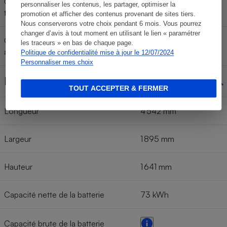
Consommation < 130 km/h (cycle
personnaliser les contenus, les partager, optimiser la
très rapide WLTC)
promotion et afficher des contenus provenant de sites tiers.
Nous conserverons votre choix pendant 6 mois. Vous pourrez
changer d’avis à tout moment en utilisant le lien « paramétrer
Consommation moyenne
les traceurs » en bas de chaque page.
16,8 kWh/100 km
annoncée (cycle WLTC)
Politique de confidentialité mise à jour le 12/07/2024
Personnaliser mes choix
Dimensions
TOUT ACCEPTER & FERMER
Longueur
4 542 mm
Largeur
1 895 mm
Hauteur
1 641 mm
Capacité nette de la batterie
73 kWh
Capacité brute de la batterie