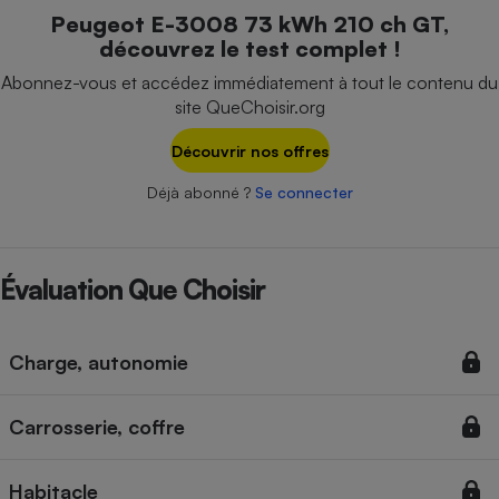
Téléphone mobile -
Peugeot E-3008 73 kWh 210 ch GT,
Smartphone
découvrez le test complet !
Plaque de cuisson à
induction
Abonnez-vous et accédez immédiatement à tout le contenu du
site QueChoisir.org
Découvrir nos offres
Climatiseur -
Ventilateur
Déjà abonné ?
Se connecter
Antivirus
Évaluation Que Choisir
Climatiseur -
Ventilateur
Charge, autonomie
Carrosserie, coffre
Habitacle