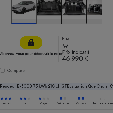
Petit électroménager - U
Complément
alimentaire
Mutuelle
Assurance emprunteur
Prix
Matelas
Champagne
Prix indicatif
Abonnez-vous pour découvrir la note
bouteille
46 990 €
Banque en 
Téléviseur
Comparer
Antimoustique
Lave-linge
Peugeot E-3008 73 kWh 210 ch GT
Évaluation Que Choisir
C
n.a
Radiateur électrique
Très bon
Bon
Moyen
Médiocre
Mauvais
Non applicable