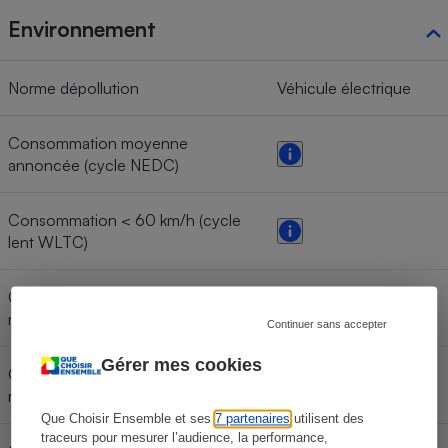
Environnement
Norme dépollution
Véhicule électrique
Consommation moyenne
annoncée (cycle NEDC)
Consommation < 60 km/h (cycle
lent WLTC)
Consommation < 80 km/h (cycle
moyen WLTC)
Continuer sans accepter
Gérer mes cookies
Consommation < 100 km/h (cycle
rapide WLTC)
Que Choisir Ensemble et ses
7 partenaires
utilisent des
traceurs pour mesurer l’audience, la performance,