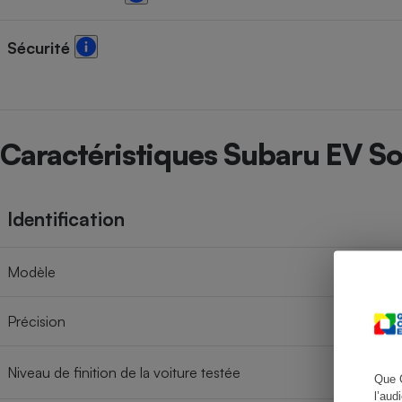
Sécurité
Cafetière à expresso
Caractéristiques Subaru EV S
Identification
Robot ménager
Modèle
Précision
Niveau de finition de la voiture testée
Que 
l’aud