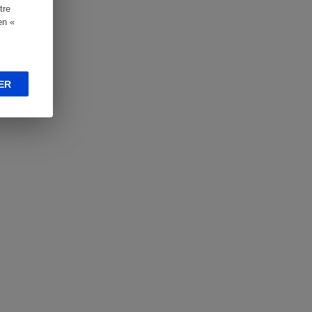
tre
en «
ER