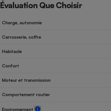
Radiateur électrique
Évaluation Que Choisir
Téléphone mobile -
Smartphone
Charge, autonomie
Plaque de cuisson à
induction
Carrosserie, coffre
Habitacle
Climatiseur -
Ventilateur
Confort
Antivirus
Moteur et transmission
Climatiseur -
Ventilateur
Comportement routier
Environnement