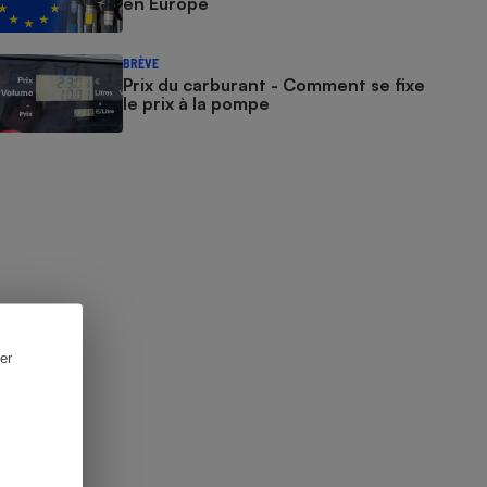
en Europe
BRÈVE
Prix du carburant - Comment se fixe
le prix à la pompe
er