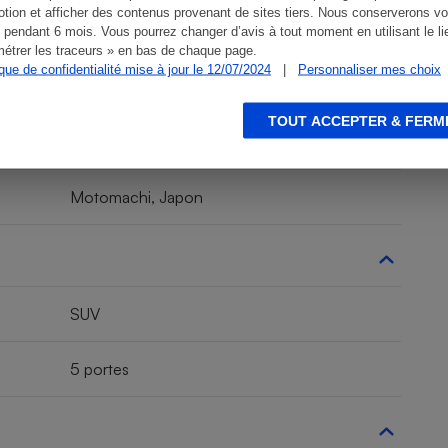
tion et afficher des contenus provenant de sites tiers. Nous conserverons vo
 pendant 6 mois. Vous pourrez changer d’avis à tout moment en utilisant le li
étrer les traceurs » en bas de chaque page.
ique de confidentialité mise à jour le 12/07/2024
|
Personnaliser mes choix
SUV, 4x4
TOUT ACCEPTER & FERM
SUV familial
Motomachi, Japon
SUV
5 portes