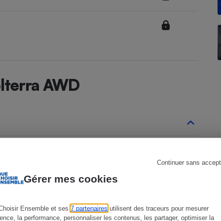
s
Réfrigérateur
olterra AWD
Solterra depuis 2023
Continuer sans accept
1ère génération phase 1 de 10/2023 à 2025
Gérer mes cookies
Choisir Ensemble et ses
7 partenaires
utilisent des traceurs pour mesurer
ience, la performance, personnaliser les contenus, les partager, optimiser la