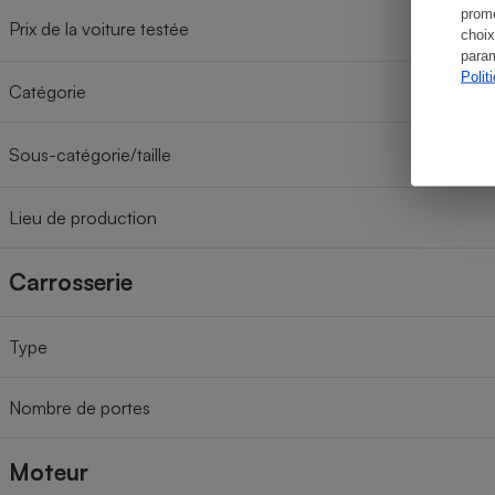
promo
Prix de la voiture testée
choix
param
Polit
Catégorie
Sous-catégorie/taille
Lieu de production
Carrosserie
Type
Nombre de portes
Moteur