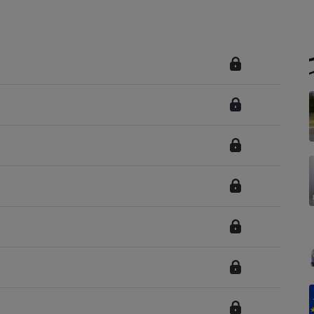
Électricité - Gaz
Appareil photo
numérique
Four encastrable
Lessive
Aspirateur