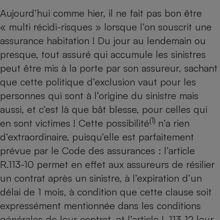
Aujourd’hui comme hier, il ne fait pas bon être
Petit électroménager - U
Complément
« multi récidi-risques » lorsque l’on souscrit une
alimentaire
assurance habitation ! Du jour au lendemain ou
Mutuelle
Assurance emprunteur
presque, tout assuré qui accumule les sinistres
peut être mis à la porte par son assureur, sachant
que cette politique d’exclusion vaut pour les
personnes qui sont à l’origine du sinistre mais
Matelas
Champagne
bouteille
aussi, et c’est là que bât blesse, pour celles qui
Banque en 
(1)
en sont victimes ! Cette possibilité
n’a rien
Téléviseur
d’extraordinaire, puisqu’elle est parfaitement
Antimoustique
Lave-linge
prévue par le Code des assurances : l’article
R.113-10 permet en effet aux assureurs de résilier
un contrat après un sinistre, à l’expiration d’un
délai de 1 mois, à condition que cette clause soit
Radiateur électrique
expressément mentionnée dans les conditions
générales de leur contrat, et l’article L.113-12 leur