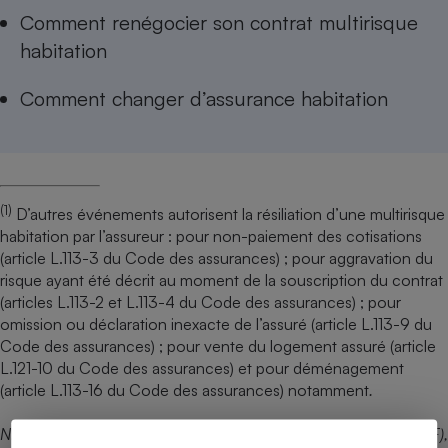
Comment renégocier son contrat multirisque
habitation
Comment changer d’assurance habitation
(1)
D’autres événements autorisent la résiliation d’une multirisque
habitation par l’assureur : pour non-paiement des cotisations
(article L.113-3 du Code des assurances) ; pour aggravation du
risque ayant été décrit au moment de la souscription du contrat
(articles L.113-2 et L.113-4 du Code des assurances) ; pour
omission ou déclaration inexacte de l’assuré (article L.113-9 du
Code des assurances) ; pour vente du logement assuré (article
L.121-10 du Code des assurances) et pour déménagement
(article L.113-16 du Code des assurances) notamment
.
N.B. La MACIF, la MAIF et le groupe Covéa (MMA, MAAF et GMF),