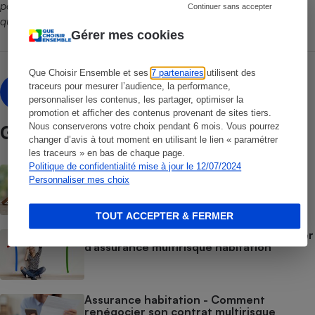
pourtant dûment sollicités, n’ont pas souhaité répondre à nos
Continuer sans accepter
questions.
Gérer mes cookies
Que Choisir Ensemble et ses
7 partenaires
utilisent des
Roselyne Poznanski
traceurs pour mesurer l’audience, la performance,
RP
personnaliser les contenus, les partager, optimiser la
promotion et afficher des contenus provenant de sites tiers.
Nous conserverons votre choix pendant 6 mois. Vous pourrez
Guide d’achat
changer d’avis à tout moment en utilisant le lien « paramétrer
les traceurs » en bas de chaque page.
Politique de confidentialité mise à jour le 12/07/2024
Assurance habitation - Comment bien
Personnaliser mes choix
choisir son assurance habitation
TOUT ACCEPTER & FERMER
Assurance habitation - Comment changer
d’assurance multirisque habitation
Assurance habitation - Comment
renégocier son contrat multirisque