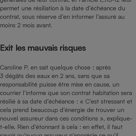
Téléphone mobile -
permet une résiliation à la date d’échéance du
Smartphone
Plaque de cuisson à
contrat, sous réserve d’en informer l’assuré au
induction
moins 2 mois avant.
Climatiseur -
Exit les mauvais risques
Ventilateur
Caroline P. en sait quelque chose : après
Antivirus
3 dégâts des eaux en 2 ans, sans que sa
Climatiseur -
responsabilité puisse être mise en cause, un
Ventilateur
courrier l’informe que son contrat habitation sera
résilié à sa date d’échéance : « C’est stressant et
cela prend beaucoup d’énergie de trouver un
nouvel assureur dans ces conditions », explique-
t-elle. Rien d’étonnant à cela : en effet, il faut
savoir qu’aucun assureur n’apprécie ce qu’il