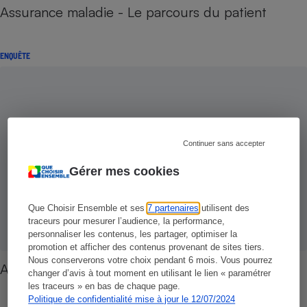
Assurance maladie - Le parcours du patient
ENQUÊTE
Continuer sans accepter
Gérer mes cookies
Que Choisir Ensemble et ses
7 partenaires
utilisent des
traceurs pour mesurer l’audience, la performance,
personnaliser les contenus, les partager, optimiser la
promotion et afficher des contenus provenant de sites tiers.
Nous conserverons votre choix pendant 6 mois. Vous pourrez
Assurance maladie - La nouvelle donne
changer d’avis à tout moment en utilisant le lien « paramétrer
les traceurs » en bas de chaque page.
Politique de confidentialité mise à jour le 12/07/2024