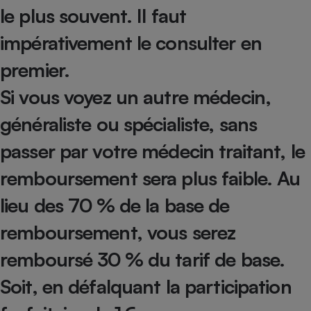
le plus souvent. Il faut
Petit électroménager - U
Complément
impérativement le consulter en
alimentaire
Mutuelle
Assurance emprunteur
premier.
Si vous voyez un autre médecin,
généraliste ou spécialiste, sans
Matelas
Champagne
passer par votre médecin traitant, le
bouteille
Banque en 
remboursement sera plus faible. Au
Téléviseur
Antimoustique
lieu des 70 % de la base de
Lave-linge
remboursement, vous serez
remboursé 30 % du tarif de base.
Radiateur électrique
Soit, en défalquant la participation