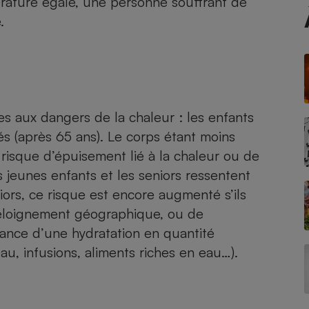
pérature égale, une personne souffrant de
Électricité - Gaz
.
Appareil photo
numérique
Four encastrable
es aux dangers de la chaleur : les enfants
és (après 65 ans). Le corps étant moins
Lessive
 risque d’épuisement lié à la chaleur ou de
 jeunes enfants et les seniors ressentent
iors, ce risque est encore augmenté s’ils
’éloignement géographique, ou de
Aspirateur
tance d’une hydratation en quantité
eau, infusions, aliments riches en eau…).