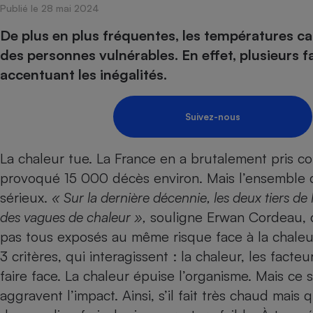
Publié le 28 mai 2024
Internet
De plus en plus fréquentes, les températures ca
Gros électroménager
Téléphonie
des personnes vulnérables. En effet, plusieurs f
Petit électroménager 
accentuant les inégalités.
Complément
alimentaire
Mutuelle
Assurance emprunteu
Suivez-nous
La chaleur tue. La France en a brutalement pris co
provoqué 15 000 décès environ. Mais l’ensemble d
Matelas
Champa
boutei
sérieux.
« Sur la dernière décennie, les deux tiers de
Banque 
des vagues de chaleur »,
souligne Erwan Cordeau, d
Téléviseur
pas tous exposés au même risque face à la chaleur
Antimoustique
Lave-linge
3 critères, qui inter­agissent : la chaleur, les facte
faire face. La chaleur épuise l’organisme. Mais ce 
aggravent l’impact. Ainsi, s’il fait très chaud mais