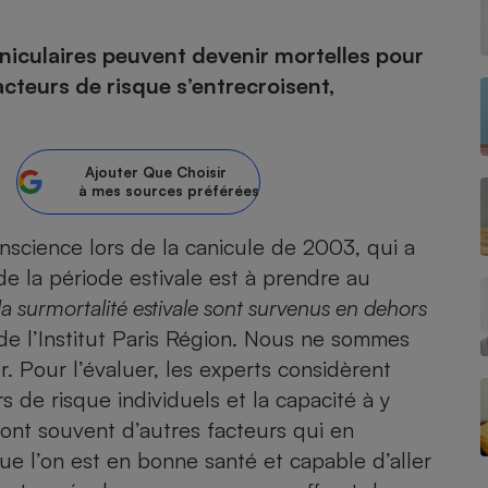
niculaires peuvent devenir mortelles pour
acteurs de risque s’entrecroisent,
- Ustensile
Foie gras
Aide auditive
r
Assurance vie
Ajouter
Que Choisir
à mes sources préférées
nscience lors de la canicule de 2003, qui a
e la période estivale est à prendre au
Poêle à granulés
gne - Comment choisir une
lle de champagne
 la surmortalité estivale sont survenus en dehors
en ligne
e l’Institut Paris Région. Nous ne sommes
Ordinateur portable
. Pour l’évaluer, les experts considèrent
Crème solaire
Lave-vaisselle
urs de risque individuels et la capacité à y
sont souvent d’autres facteurs qui en
 que l’on est en bonne santé et capable d’aller