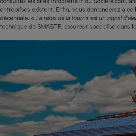
consultez les sites
Infogreffe.fr
ou
Societe.com
, a
Radiateur électrique
entreprises existent. Enfin, vous demanderez à cell
décennale.
« Le refus de la fournir est un signal d’ale
Téléphone mobile -
technique de SMABTP, assureur spécialisé dans le
Smartphone
Plaque de cuisson à
induction
Climatiseur -
Ventilateur
Antivirus
Climatiseur -
Ventilateur