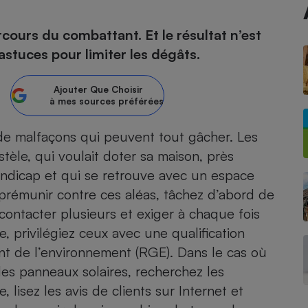
cours du combattant. Et le résultat n’est
stuces pour limiter les dégâts.
- Ustensile
Foie gras
Ajouter
Que Choisir
Aide auditive
à mes sources préférées
r
Assurance vie
t de malfaçons qui peuvent tout gâcher. Les
èle, qui voulait doter sa maison, près
andicap et qui se retrouve avec un espace
Poêle à granulés
gne - Comment choisir une
lle de champagne
s prémunir contre ces aléas, tâchez d’abord de
en ligne
 contacter plusieurs et exiger à chaque fois
Ordinateur portable
e, privi­légiez ceux avec une qualification
Crème solaire
Lave-vaisselle
nt de l’environnement (RGE). Dans le cas où
es panneaux solaires, recherchez les
, lisez les avis de clients sur Internet et