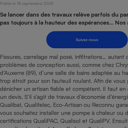
Publié le 18 septembre 2025
Internet
Se lancer dans des travaux relève parfois du par
Gros électroménager
Téléphonie
pas toujours à la hauteur des espérances… Nos a
Petit électroménager 
Complément
alimentaire
Suivez-nous
Mutuelle
Assurance emprunteu
Fissures, carrelage mal posé, infiltrations… autan
problèmes de conception aussi, comme chez Chryst
d’Auxerre (89), d’une salle de bains adaptée au h
Matelas
Champa
boutei
trop étroit pour son fauteuil roulant. Afin de vou
Banque 
dénicher un artisan fiable et compétent. Il faut en
Téléviseur
un devis. S’il s’agit de travaux d’économie d’énergi
Antimoustique
Lave-linge
Qualibat, Qualifelec, Eco-Artisan ou Reconnu gara
vous souhaitez installer une pompe à chaleur ou d
certifications Quali­PAC, Qualisol et QualiPV. Ensuite