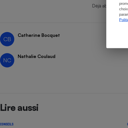
promo
Déjà abonné ?
Se
choix
param
Polit
Catherine Bocquet
CB
Nathalie Coulaud
NC
Lire aussi
CONSEILS