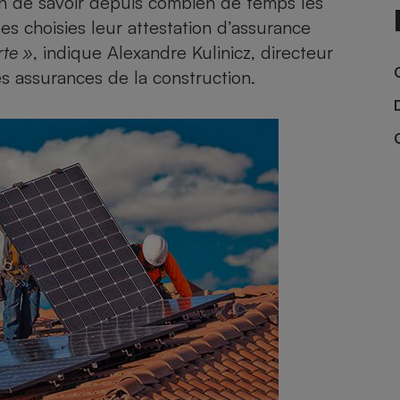
fin de savoir depuis combien de temps les
Électricité - Gaz
es choisies leur attestation d’assurance
rte »
, indique Alexandre Kulinicz, directeur
Appareil photo
s assurances de la construction.
numérique
Four encastrable
Lessive
Aspirateur