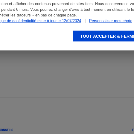
tion et afficher des contenus provenant de sites tiers. Nous conserverons vo
 connecter
 pendant 6 mois. Vous pourrez changer d’avis à tout moment en utilisant le li
étrer les traceurs » en bas de chaque page.
ique de confidentialité mise à jour le 12/07/2024
|
Personnaliser mes choix
TOUT ACCEPTER & FERM
CONSEILS
E