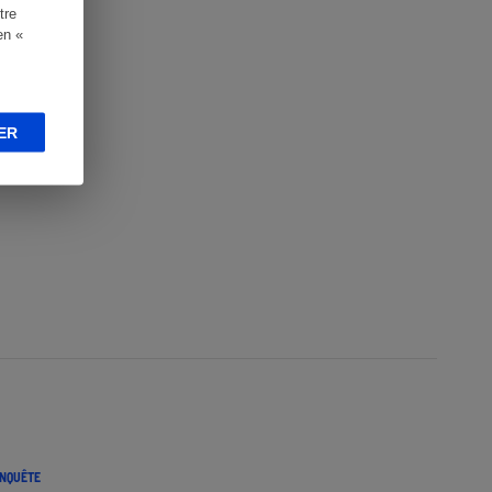
tre
en «
ER
NQUÊTE