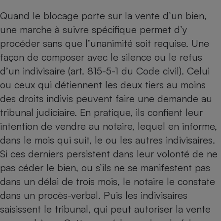
Quand le blocage porte sur la vente d’un bien,
Petit électroménager - U
Complément
une marche à suivre spécifique permet d’y
alimentaire
Mutuelle
procéder sans que l’unanimité soit requise. Une
Assurance emprunteur
façon de composer avec le silence ou le refus
d’un indivisaire (art. 815-5-1 du Code civil). Celui
ou ceux qui détiennent les deux tiers au moins
Matelas
des droits indivis peuvent faire une demande au
Champagne
bouteille
tribunal judiciaire. En pratique, ils confient leur
Banque en 
intention de vendre au notaire, lequel en informe,
Téléviseur
dans le mois qui suit, le ou les autres indivisaires.
Antimoustique
Lave-linge
Si ces derniers persistent dans leur volonté de ne
pas céder le bien, ou s’ils ne se manifestent pas
dans un délai de trois mois, le notaire le constate
dans un procès-verbal. Puis les indivisaires
Radiateur électrique
saisissent le tribunal, qui peut autoriser la vente