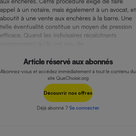
aux enchères. Cette procédure exige de faire
Téléphone mobile -
Smartphone
appel à un notaire, mais également à un avocat, et
Plaque de cuisson à
aboutit à une vente aux enchères à la barre. Une
induction
telle éventualité constitue un moyen de pression
efficace. Quand les indivisaires récalcitrants
comprennent qu’ils ont peu de
Climatiseur -
Ventilateur
Article réservé aux abonnés
Antivirus
Abonnez-vous et accédez immédiatement à tout le contenu du
site QueChoisir.org
Climatiseur -
Ventilateur
Découvrir nos offres
Déjà abonné ?
Se connecter