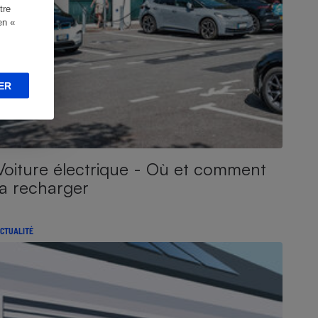
tre
en «
ER
Voiture électrique - Où et comment
la recharger
CTUALITÉ