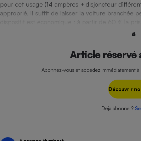
Radiateur électrique
pour cet usage (14 ampères + disjoncteur différen
approprié. Il suffit de laisser la voiture branchée
dispositif est économique : à partir de 60 € la pris
Téléphone mobile -
Smartphone
Plaque de cuisson à
induction
Article réservé
Climatiseur -
Abonnez-vous et accédez immédiatement à to
Ventilateur
Découvrir no
Antivirus
Climatiseur -
Ventilateur
Déjà abonné ?
Se
Florence Humbert