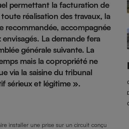
el permettant la facturation de
ute réalisation des travaux, la
lettre recommandée, accompagnée
- Ustensile
Foie gras
ux envisagés. La demande fera
Aide auditive
r
Assurance vie
emblée générale suivante. La
emps mais la copropriété ne
 via la saisine du tribunal
Poêle à granulés
gne - Comment choisir une
lle de champagne
if sérieux et légitime ».
en ligne
Ordinateur portable
Crème solaire
Lave-vaisselle
re installer une prise sur un circuit conçu