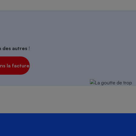
on des autres
!
s la facture