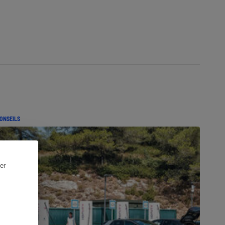
ONSEILS
er