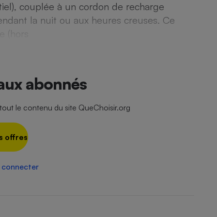
Électricité - Gaz
tiel), couplée à un cordon de recharge
 pendant la nuit ou aux heures creuses. Ce
e (hors
Appareil photo
numérique
Four encastrable
 aux abonnés
Lessive
ut le contenu du site QueChoisir.org
s offres
Aspirateur
 connecter