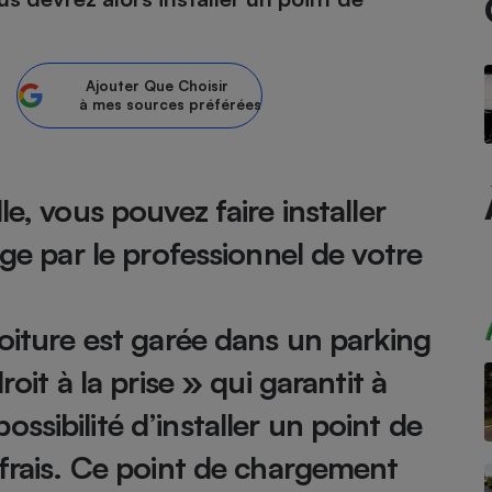
atif sèche-linge
atif smartphone
atif nettoyeur haute
ateur mutuelle
on
Ajouter
Que Choisir
à mes sources préférées
Réparation
Obsèques - Pompes
teur des devis d’opticiens
funèbres
eur-congélateur
dio
 robot
e, vous pouvez faire installer
nduction
son
ranulés
rge par le professionnel de votre
irante
e multifonction
électrique
Panneaux
r mobile
r portable
photovoltaïques
 Médicament
 balai
voiture est garée dans un parking
omplémentaire santé
 traîneau
ctile
Circuits courts et
oit à la prise » qui garantit à
alimentation locale
Puériculture - Produit
 automatique
pour bébé
sibilité d’installer un point de
Banque en ligne
seur
 frais. Ce point de chargement
vapeur