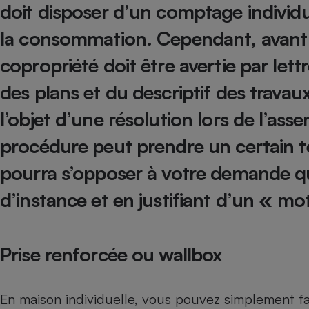
doit disposer d’un comptage individu
Internet
la consommation. Cependant, avant to
Gros électroménager
Téléphonie
copropriété doit être avertie par 
Petit électroménager 
Complément
alimentaire
des plans et du descriptif des trava
Mutuelle
Assurance emprunteu
l’objet d’une résolution lors de l’ass
procédure peut prendre un certain t
pourra s’opposer à votre demande que
Matelas
Champa
boutei
d’instance et en justifiant d’un « mot
Banque 
Téléviseur
Antimoustique
Lave-linge
Prise renforcée ou wallbox
En maison individuelle, vous pouvez simplement fai