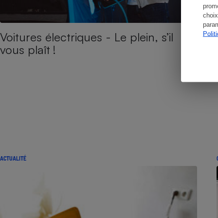
promo
choix
param
Voitures électriques - Le plein, s’il
Polit
vous plaît !
ACTUALITÉ