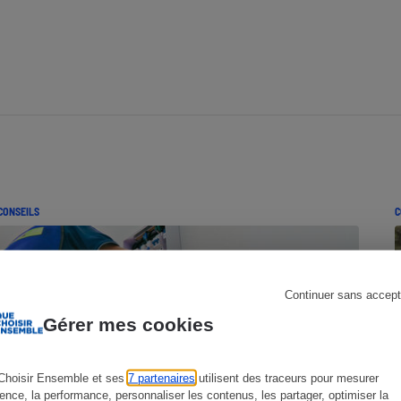
s
Réfrigérateur
CONSEILS
C
Continuer sans accept
Gérer mes cookies
Choisir Ensemble et ses
7 partenaires
utilisent des traceurs pour mesurer
ience, la performance, personnaliser les contenus, les partager, optimiser la