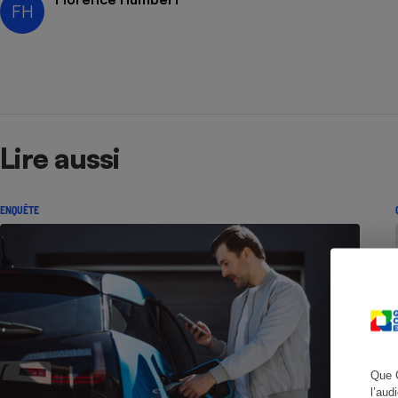
FH
Cafetière à expresso
Lire aussi
ENQUÊTE
Robot ménager
Que 
l’aud