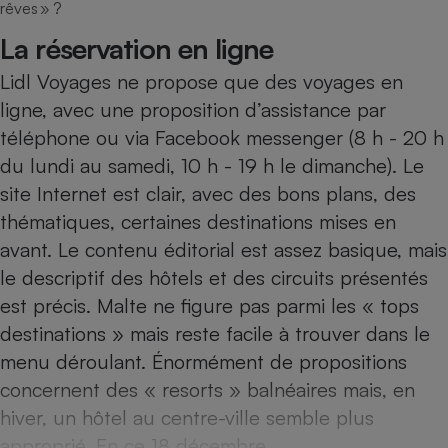
rêves » ?
Téléphone mobile -
Smartphone
La réservation en ligne
Plaque de cuisson à
induction
Lidl Voyages ne propose que des voyages en
ligne, avec une proposition d’assistance par
téléphone ou via Facebook messenger (8 h - 20 h
Climatiseur -
du lundi au samedi, 10 h - 19 h le dimanche). Le
Ventilateur
site Internet est clair, avec des bons plans, des
thématiques, certaines destinations mises en
Antivirus
avant. Le contenu éditorial est assez basique, mais
Climatiseur -
le descriptif des hôtels et des circuits présentés
Ventilateur
est précis. Malte ne figure pas parmi les « tops
destinations » mais reste facile à trouver dans le
menu déroulant. Énormément de propositions
concernent des « resorts » balnéaires mais, en
hiver, un hôtel au centre-ville semble plus
approprié. En ce 18 décembre