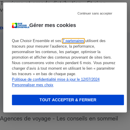
Tourisme et grande distribution - Et si on
voyageait “hard discount ” ?
Continuer sans accepter
Gérer mes cookies
ENQUÊTE
Que Choisir Ensemble et ses
7 partenaires
utilisent des
traceurs pour mesurer l’audience, la performance,
personnaliser les contenus, les partager, optimiser la
promotion et afficher des contenus provenant de sites tiers.
Nous conserverons votre choix pendant 6 mois. Vous pourrez
changer d’avis à tout moment en utilisant le lien « paramétrer
les traceurs » en bas de chaque page.
Politique de confidentialité mise à jour le 12/07/2024
Personnaliser mes choix
TOUT ACCEPTER & FERMER
Agences de voyage - Les conseils en sommeil