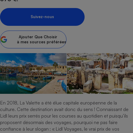
Petit électroménager - U
Complément
Suivez-nous
alimentaire
Mutuelle
Assurance emprunteur
Ajouter
Que Choisir
à mes sources préférées
Matelas
Champagne
bouteille
Banque en 
Téléviseur
Antimoustique
Lave-linge
En 2018, La Valette a été élue capitale européenne de la
culture. Cette destination avait donc du sens ! Connaissant de
Lidl leurs prix serrés pour les courses au quotidien et puisqu’ils
Radiateur électrique
proposent désormais des voyages, pourquoi ne pas faire
confiance à leur slogan : « Lidl Voyages, le vrai prix de vos