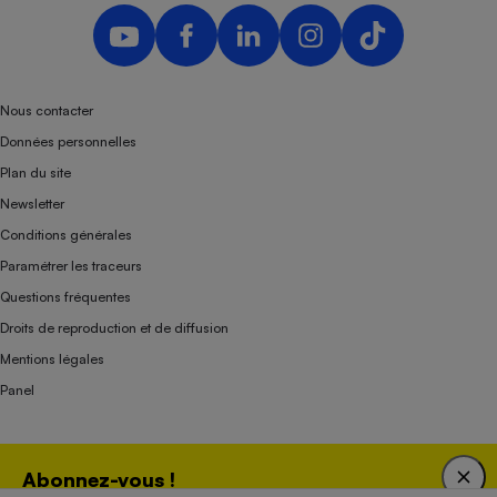
Nous contacter
Données personnelles
Plan du site
Newsletter
Conditions générales
Paramétrer les traceurs
Questions fréquentes
Droits de reproduction et de diffusion
Mentions légales
Panel
Association indépendante de l’État, des syndicats, des producteurs et des
Abonnez-vous !
distributeurs depuis 1951.