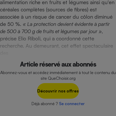
alimentation riche en fruits et légumes ainsi qu'en
Téléphone mobile -
Smartphone
céréales complètes (sources de fibres) est
Plaque de cuisson à
induction
associée à un risque de cancer du côlon diminué
de 50 %.
« La protection devient évidente à partir
de 500 à 700 g de fruits et légumes par jour »,
précise Elio Riboli, qui a coordonné cette
Climatiseur -
Ventilateur
recherche. Au demeurant, cet effet spectaculaire
des
Antivirus
Article réservé aux abonnés
Climatiseur -
Ventilateur
Abonnez-vous et accédez immédiatement à tout le contenu du
site QueChoisir.org
Découvrir nos offres
Déjà abonné ?
Se connecter