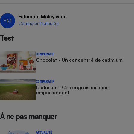
Cafetière à expressos
Fabienne Maleysson
FM
Contacter l’auteur(e)
Test
COMPARATIF
Chocolat - Un concentré de cadmium
Robot ménager
COMPARATIF
Cadmium - Ces engrais qui nous
empoisonnent
À ne pas manquer
ACTUALITÉ