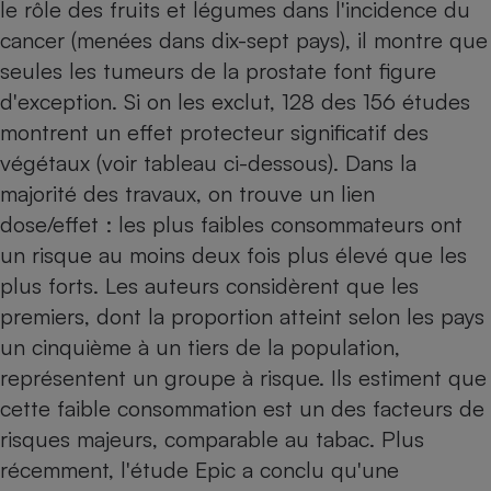
le rôle des fruits et légumes dans l'incidence du
Petit électroménager - U
cancer (menées dans dix-sept pays), il montre que
Complément
seules les tumeurs de la prostate font figure
alimentaire
Mutuelle
d'exception. Si on les exclut, 128 des 156 études
Assurance emprunteur
montrent un effet protecteur significatif des
végétaux (voir tableau ci-dessous). Dans la
majorité des travaux, on trouve un lien
Matelas
Champagne
dose/effet : les plus faibles consommateurs ont
bouteille
Banque en 
un risque au moins deux fois plus élevé que les
plus forts. Les auteurs considèrent que les
Téléviseur
Antimoustique
premiers, dont la proportion atteint selon les pays
Lave-linge
un cinquième à un tiers de la population,
représentent un groupe à risque. Ils estiment que
cette faible consommation est un des facteurs de
Radiateur électrique
risques majeurs, comparable au tabac. Plus
récemment, l'étude Epic a conclu qu'une