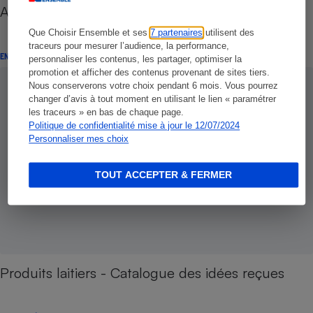
Antioxydants - Six questions pour faire le point
Que Choisir Ensemble et ses
7 partenaires
utilisent des
traceurs pour mesurer l’audience, la performance,
ENQUÊTE
personnaliser les contenus, les partager, optimiser la
promotion et afficher des contenus provenant de sites tiers.
Nous conserverons votre choix pendant 6 mois. Vous pourrez
changer d’avis à tout moment en utilisant le lien « paramétrer
les traceurs » en bas de chaque page.
Politique de confidentialité mise à jour le 12/07/2024
Personnaliser mes choix
TOUT ACCEPTER & FERMER
Produits laitiers - Catalogue des idées reçues