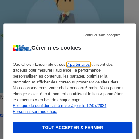
Continuer sans accepter
Gérer mes cookies
Que Choisir Ensemble et ses
7 partenaires
utilisent des
traceurs pour mesurer l’audience, la performance,
personnaliser les contenus, les partager, optimiser la
promotion et afficher des contenus provenant de sites tiers.
Nous conserverons votre choix pendant 6 mois. Vous pourrez
changer d’avis à tout moment en utilisant le lien « paramétrer
Mobilité bancaire - Vos questions, nos réponses
les traceurs » en bas de chaque page.
Politique de confidentialité mise à jour le 12/07/2024
Personnaliser mes choix
CONSEILS
TOUT ACCEPTER & FERMER