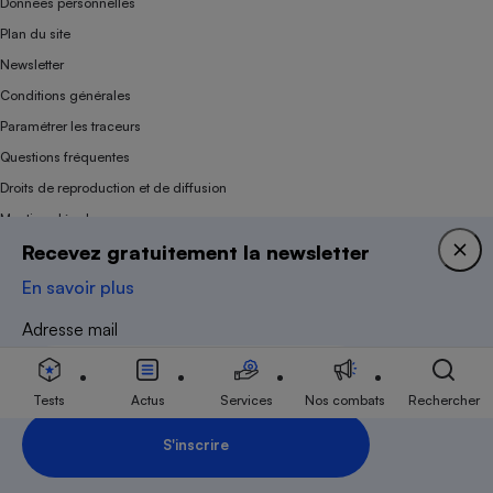
Données personnelles
Plan du site
Newsletter
Conditions générales
Paramétrer les traceurs
Questions fréquentes
Droits de reproduction et de diffusion
Mentions légales
Recevez gratuitement la newsletter
Panel
En savoir plus
Association indépendante de l’État, des syndicats, des producteurs et des
Adresse mail
distributeurs depuis 1951.
Tests
Actus
Services
Nos combats
Rechercher
S'inscrire
Inscription Newsletter