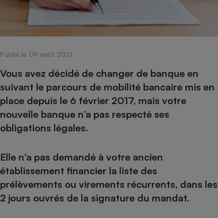
pression
Choisir son fioul
Assurance
Sécurité - Hygiène
Circulation routière
Choisir son pellet
Crédit immobilier
Banque - Crédit
Contrôle technique - Rép
Comparateur assurance emprunteur
Maison de retraite
Epargne - Fiscalité
Comparateu
Pièce détachée
Energie Moins Chère Ensemble
Comparatif réfrigérateur
Comparatif casque audio
Comparatif tondeuse ro
Publié le 09 août 2021
Moto
Comparatif plaque à indu
Comparatif barre de son
Comparatif poêle à gran
Supermarché - Drive
Vous avez décidé de changer de banque en
Comparatif hotte aspira
Comparatif imprimante m
Comparatif radiateur éle
suivant le parcours de mobilité bancaire mis en
Électricité - Gaz
place depuis le 6 février 2017, mais votre
Hygiène - Beauté
Comparatif climatiseur m
Comparatif ordinateur p
Tous les comparateurs
nouvelle banque n’a pas respecté ses
Maladie - Médecine - Mé
Comparatif aspirateur bal
Comparatif ultrabook
Aménagement
obligations légales.
Toutes les cartes interactives
Système de santé - Com
Comparatif aspirateur tr
Comparatif tablette tacti
Supermarché - Drive
Bricolage - Jardinage
Retraite
Comparatif cafetière au
Chauffage
Elle n’a pas demandé à votre ancien
Speedtest - Testez le débit de votre
Mutuelle
Comparatif robot cuiseu
Image et son
Produit d'entretien
établissement financier la liste des
connexion Internet
Comparatif centrale vap
Comparateur auto
prélèvements ou virements récurrents, dans les
Informatique
Sécurité domestique
2 jours ouvrés de la signature du mandat.
Internet
Gros électroménager
Téléphonie