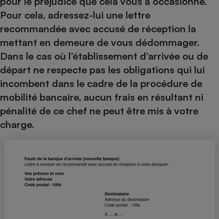
pour le préjudice que cela vous a occasionné.
Téléphone mobile -
Pour cela, adressez-lui une lettre
Smartphone
Plaque de cuisson à
recommandée avec accusé de réception la
induction
mettant en demeure de vous dédommager.
Dans le cas où l’établissement d’arrivée ou de
départ ne respecte pas les obligations qui lui
Climatiseur -
Ventilateur
incombent dans le cadre de la procédure de
mobilité bancaire, aucun frais en résultant ni
pénalité de ce chef ne peut être mis à votre
Antivirus
charge.
Climatiseur -
Ventilateur