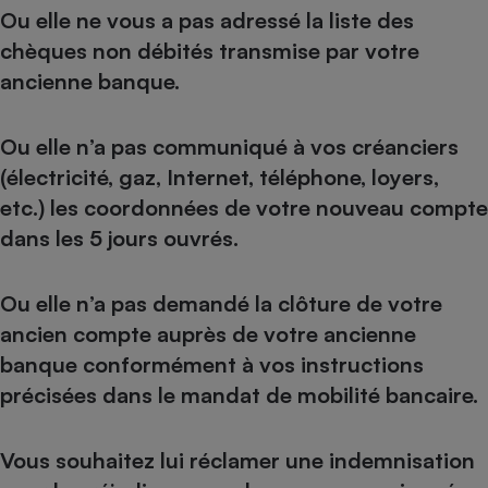
Ou elle ne vous a pas adressé la liste des
Petit électroménager - U
chèques non débités transmise par votre
Complément
alimentaire
ancienne banque.
Mutuelle
Assurance emprunteur
Ou elle n’a pas communiqué à vos créanciers
(électricité, gaz, Internet, téléphone, loyers,
etc.) les coordonnées de votre nouveau compte
Matelas
Champagne
dans les 5 jours ouvrés.
bouteille
Banque en 
Téléviseur
Ou elle n’a pas demandé la clôture de votre
Antimoustique
Lave-linge
ancien compte auprès de votre ancienne
banque conformément à vos instructions
précisées dans le mandat de mobilité bancaire.
Radiateur électrique
Vous souhaitez lui réclamer une indemnisation