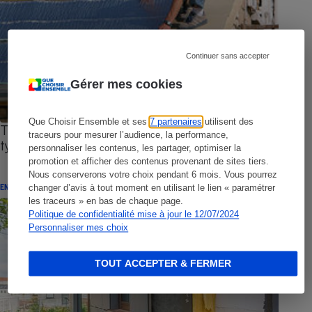
Continuer sans accepter
Gérer mes cookies
Que Choisir Ensemble et ses
7 partenaires
utilisent des
Travaux de rénovation énergétique - Des lettres
traceurs pour mesurer l’audience, la performance,
types pour régler les litiges les plus courants
personnaliser les contenus, les partager, optimiser la
promotion et afficher des contenus provenant de sites tiers.
Nous conserverons votre choix pendant 6 mois. Vous pourrez
ENQUÊTE
changer d’avis à tout moment en utilisant le lien « paramétrer
les traceurs » en bas de chaque page.
Politique de confidentialité mise à jour le 12/07/2024
Personnaliser mes choix
TOUT ACCEPTER & FERMER