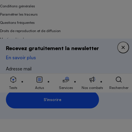
Conditions générales
Paramétrer les traceurs
Questions fréquentes
Droits de reproduction et de diffusion
Mentions légales
Recevez gratuitement la newsletter
Panel
En savoir plus
Association indépendante de l’État, des syndicats, des producteurs et des
Adresse mail
distributeurs depuis 1951.
Tests
Actus
Services
Nos combats
Rechercher
S'inscrire
Inscription Newsletter