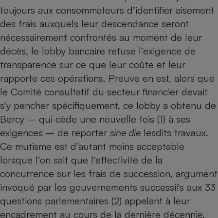
Téléphone mobile -
toujours aux consommateurs d’identifier aisément
Smartphone
Plaque de cuisson à
des frais auxquels leur descendance seront
induction
nécessairement confrontés au moment de leur
décès, le lobby bancaire refuse l’exigence de
transparence sur ce que leur coûte et leur
Climatiseur -
rapporte ces opérations. Preuve en est, alors que
Ventilateur
le Comité consultatif du secteur financier devait
s’y pencher spécifiquement, ce lobby a obtenu de
Antivirus
Bercy – qui cède une nouvelle fois (1) à ses
Climatiseur -
exigences – de reporter
sine die
lesdits travaux.
Ventilateur
Ce mutisme est d’autant moins acceptable
lorsque l’on sait que l’effectivité de la
concurrence sur les frais de succession, argument
invoqué par les gouvernements successifs aux 33
questions parlementaires (2) appelant à leur
encadrement au cours de la dernière décennie,