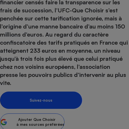
pression
financier censés faire la transparence sur les
Choisir son fioul
Assurance
Sécurité - Hygiène
Circulation routière
frais de succession, l’UFC-Que Choisir s’est
Choisir son pellet
Crédit immobilier
Banque - Crédit
Contrôle technique - Rép
penchée sur cette tarification ignorée, mais à
Comparateur assurance emprunteur
Maison de retraite
Epargne - Fiscalité
Comparateu
Pièce détachée
l’origine d’une manne bancaire d’au moins 150
Energie Moins Chère Ensemble
Comparatif réfrigérateur
Comparatif casque audio
Comparatif tondeuse ro
Moto
millions d’euros. Au regard du caractère
Comparatif plaque à indu
Comparatif barre de son
Comparatif poêle à gran
confiscatoire des tarifs pratiqués en France qui
Supermarché - Drive
atteignent 233 euros en moyenne, un niveau
Comparatif hotte aspira
Comparatif imprimante m
Comparatif radiateur éle
Électricité - Gaz
jusqu’à trois fois plus élevé que celui pratiqué
Hygiène - Beauté
Comparatif climatiseur m
Comparatif ordinateur p
chez nos voisins européens, l’association
Tous les comparateurs
Maladie - Médecine - Mé
Comparatif aspirateur bal
Comparatif ultrabook
Aménagement
presse les pouvoirs publics d’intervenir au plus
Toutes les cartes interactives
Système de santé - Com
Comparatif aspirateur tr
Comparatif tablette tacti
Supermarché - Drive
Bricolage - Jardinage
vite.
Retraite
Comparatif cafetière au
Chauffage
Speedtest - Testez le débit de votre
Mutuelle
Comparatif robot cuiseu
Image et son
Produit d'entretien
Suivez-nous
connexion Internet
Comparatif centrale vap
Comparateur auto
Informatique
Sécurité domestique
Internet
Ajouter
Que Choisir
à mes sources préférées
Gros électroménager
Téléphonie