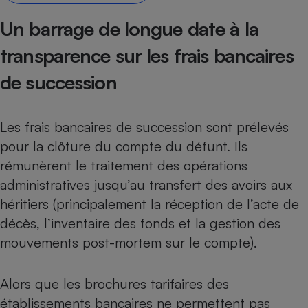
Petit électroménager - U
Un barrage de longue date à la
Complément
alimentaire
transparence sur les frais bancaires
Mutuelle
Assurance emprunteur
de succession
Les frais bancaires de succession sont prélevés
Matelas
Champagne
pour la clôture du compte du défunt. Ils
bouteille
Banque en 
rémunèrent le traitement des opérations
Téléviseur
administratives jusqu’au transfert des avoirs aux
Antimoustique
Lave-linge
héritiers (principalement la réception de l’acte de
décès, l’inventaire des fonds et la gestion des
mouvements post-mortem sur le compte).
Radiateur électrique
Alors que les brochures tarifaires des
établissements bancaires ne permettent pas