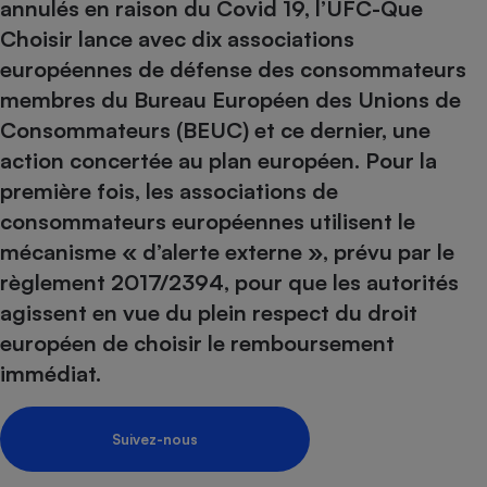
pression
annulés en raison du Covid 19, l’UFC-Que
Choisir son fioul
Assurance
Sécurité - Hygiène
Circulation routière
Choisir lance avec dix associations
Choisir son pellet
Crédit immobilier
Banque - Crédit
Contrôle technique - Rép
européennes de défense des consommateurs
Comparateur assurance emprunteur
Maison de retraite
Epargne - Fiscalité
Comparateu
Pièce détachée
membres du Bureau Européen des Unions de
Energie Moins Chère Ensemble
Comparatif réfrigérateur
Comparatif casque audio
Comparatif tondeuse ro
Moto
Consommateurs (BEUC) et ce dernier, une
Comparatif plaque à indu
Comparatif barre de son
Comparatif poêle à gran
action concertée au plan européen. Pour la
Supermarché - Drive
première fois, les associations de
Comparatif hotte aspira
Comparatif imprimante m
Comparatif radiateur éle
Électricité - Gaz
consommateurs européennes utilisent le
Hygiène - Beauté
Comparatif climatiseur m
Comparatif ordinateur p
mécanisme « d’alerte externe », prévu par le
Tous les comparateurs
Maladie - Médecine - Mé
Comparatif aspirateur bal
Comparatif ultrabook
Aménagement
règlement 2017/2394, pour que les autorités
Toutes les cartes interactives
Système de santé - Com
Comparatif aspirateur tr
Comparatif tablette tacti
Supermarché - Drive
Bricolage - Jardinage
agissent en vue du plein respect du droit
Retraite
Comparatif cafetière au
européen de choisir le remboursement
Chauffage
Speedtest - Testez le débit de votre
Mutuelle
Comparatif robot cuiseu
immédiat.
Image et son
Produit d'entretien
connexion Internet
Comparatif centrale vap
Comparateur auto
Informatique
Sécurité domestique
Suivez-nous
Internet
Gros électroménager
Téléphonie