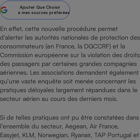
Ajouter
Que Choisir
Petit électroménager - U
à mes sources préférées
Complément
alimentaire
Mutuelle
En effet, cette nouvelle procédure permet
Assurance emprunteur
d’alerter les autorités nationales de protection des
consommateurs (en France, la DGCCRF) et la
Commission européenne sur la violation des droits
Matelas
Champagne
des passagers par certaines grandes compagnies
bouteille
aériennes. Les associations demandent également
Banque en 
qu’une vaste enquête soit menée concernant les
Téléviseur
Antimoustique
pratiques déloyales largement répandues dans le
Lave-linge
secteur aérien au cours des derniers mois.
Si de telles pratiques ont pu être constatées dans
Radiateur électrique
l’ensemble du secteur, Aegean, Air France,
Easyjet, KLM, Norwegian, Ryanair, TAP Portugal et