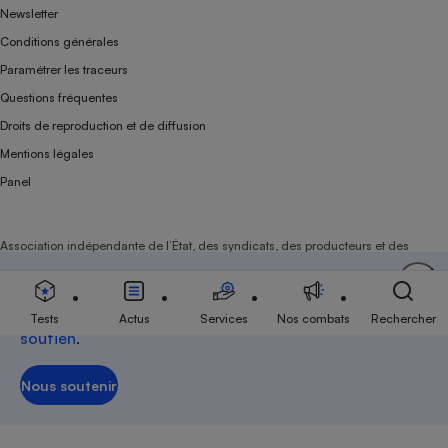
Newsletter
Conditions générales
Paramétrer les traceurs
Questions fréquentes
Droits de reproduction et de diffusion
Mentions légales
Panel
Association indépendante de l’État, des syndicats, des producteurs et des
distributeurs depuis 1951.
Soutenez-nous
Aujourd'hui plus que jamais, nous comptons sur
votre
Tests
Actus
Services
Nos combats
Rechercher
soutien
.
Nous soutenir
Nous soutenir