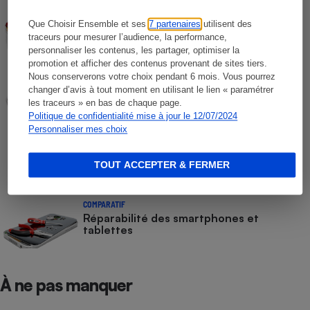
COMPARATIF
Que Choisir Ensemble et ses
7 partenaires
utilisent des
Déshydrateurs alimentaires
traceurs pour mesurer l’audience, la performance,
personnaliser les contenus, les partager, optimiser la
promotion et afficher des contenus provenant de sites tiers.
Nous conserverons votre choix pendant 6 mois. Vous pourrez
COMPARATIF
Yaourtières
changer d’avis à tout moment en utilisant le lien « paramétrer
les traceurs » en bas de chaque page.
Politique de confidentialité mise à jour le 12/07/2024
Personnaliser mes choix
COMPARATIF
Ordinateurs portables - Les résultats de
notre test de réparabilité
TOUT ACCEPTER & FERMER
COMPARATIF
Réparabilité des smartphones et
tablettes
À ne pas manquer