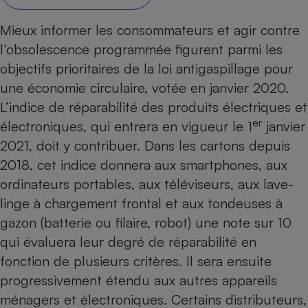
Petit électroménager - U
Mieux informer les consommateurs et agir contre
Complément
alimentaire
l’
obsolescence programmée
figurent parmi les
Mutuelle
Assurance emprunteur
objectifs prioritaires de la loi antigaspillage pour
une économie circulaire, votée en janvier 2020.
L’indice de réparabilité des produits électriques et
er
électroniques, qui entrera en vigueur le 1
janvier
Matelas
Champagne
2021, doit y contribuer. Dans les cartons depuis
bouteille
Banque en 
2018, cet indice donnera aux
smartphones
, aux
Téléviseur
ordinateurs portables
, aux
téléviseurs
, aux
lave-
Antimoustique
Lave-linge
linge
à chargement frontal et aux
tondeuses à
gazon
(batterie ou filaire, robot) une note sur 10
qui évaluera leur degré de réparabilité en
fonction de plusieurs critères. Il sera ensuite
Radiateur électrique
progressivement étendu aux autres appareils
ménagers et électroniques. Certains distributeurs,