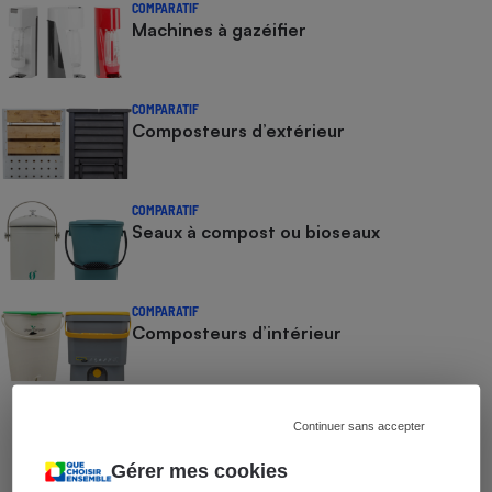
COMPARATIF
Machines à gazéifier
COMPARATIF
Composteurs d’extérieur
COMPARATIF
Seaux à compost ou bioseaux
COMPARATIF
Composteurs d’intérieur
COMPARATIF
Continuer sans accepter
Appareils de mise sous vide
Gérer mes cookies