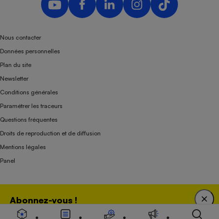
Nous contacter
Données personnelles
Plan du site
Newsletter
Conditions générales
Paramétrer les traceurs
Questions fréquentes
Droits de reproduction et de diffusion
Mentions légales
Panel
Association indépendante de l’État, des syndicats, des producteurs et des
Abonnez-vous !
distributeurs depuis 1951.
Bénéficiez d'une expertise unique tout en soutenant