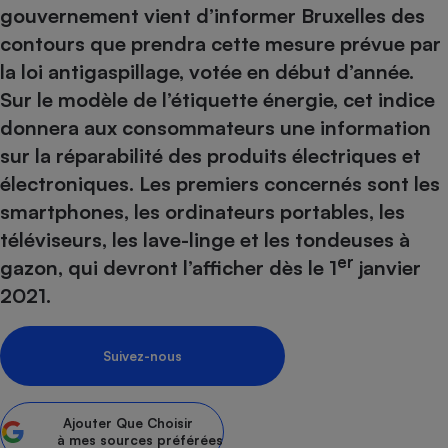
pression
Choisir son fioul
Assurance
gouvernement vient d’informer Bruxelles des
Sécurité - Hygiène
Circulation routière
contours que prendra cette mesure prévue par
Choisir son pellet
Crédit immobilier
Banque - Crédit
Contrôle technique - Rép
la loi antigaspillage, votée en début d’année.
Comparateur assurance emprunteur
Maison de retraite
Epargne - Fiscalité
Comparateu
Pièce détachée
Sur le modèle de l’étiquette énergie, cet indice
Energie Moins Chère Ensemble
Comparatif réfrigérateur
Comparatif casque audio
Comparatif tondeuse ro
Moto
donnera aux consommateurs une information
Comparatif plaque à indu
Comparatif barre de son
Comparatif poêle à gran
Supermarché - Drive
sur la réparabilité des produits électriques et
Comparatif hotte aspira
Comparatif imprimante m
Comparatif radiateur éle
électroniques. Les premiers concernés sont les
Électricité - Gaz
Hygiène - Beauté
Comparatif climatiseur m
Comparatif ordinateur p
smartphones, les ordinateurs portables, les
Tous les comparateurs
téléviseurs, les lave-linge et les tondeuses à
Maladie - Médecine - Mé
Comparatif aspirateur bal
Comparatif ultrabook
Aménagement
er
Toutes les cartes interactives
gazon, qui devront l’afficher dès le 1
janvier
Système de santé - Com
Comparatif aspirateur tr
Comparatif tablette tacti
Supermarché - Drive
Bricolage - Jardinage
2021.
Retraite
Comparatif cafetière au
Chauffage
Speedtest - Testez le débit de votre
Mutuelle
Comparatif robot cuiseu
Image et son
Produit d'entretien
connexion Internet
Suivez-nous
Comparatif centrale vap
Comparateur auto
Informatique
Sécurité domestique
Internet
Ajouter
Que Choisir
à mes sources préférées
Gros électroménager
Téléphonie