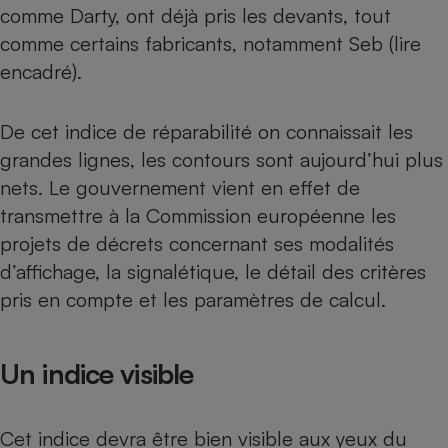
Téléphone mobile -
comme
Darty, ont déjà pris les devants
, tout
Smartphone
comme certains fabricants, notamment Seb (lire
Plaque de cuisson à
induction
encadré).
De cet indice de réparabilité on connaissait les
Climatiseur -
grandes lignes, les contours sont aujourd’hui plus
Ventilateur
nets. Le gouvernement vient en effet de
transmettre à la Commission européenne les
Antivirus
projets de décrets concernant ses modalités
Climatiseur -
d’affichage, la signalétique, le détail des critères
Ventilateur
pris en compte et les paramètres de calcul.
Un indice visible
Cet indice devra être bien visible aux yeux du